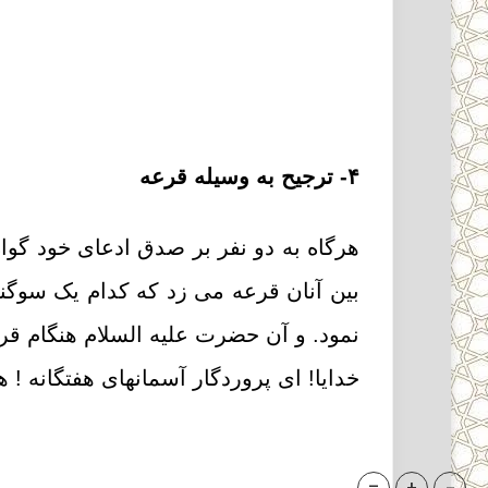
۴- ترجیح به وسیله قرعه
هرگاه به دو نفر بر صدق ادعاى خود گواه 
بین آنان قرعه مى زد که کدام یک سوگند
نمود. و آن حضرت علیه السلام هنگام قرع
خدایا! اى پروردگار آسمانهاى هفتگانه 