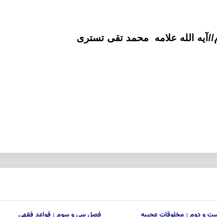
//آیه الله علامه محمد تقی تستری
ت و دوم : مخلوقات عجیبه
فصل سى و سوم : قواعد فقهى