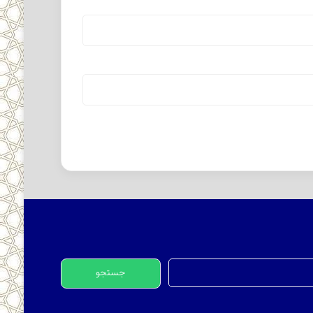
جستجو
برای: