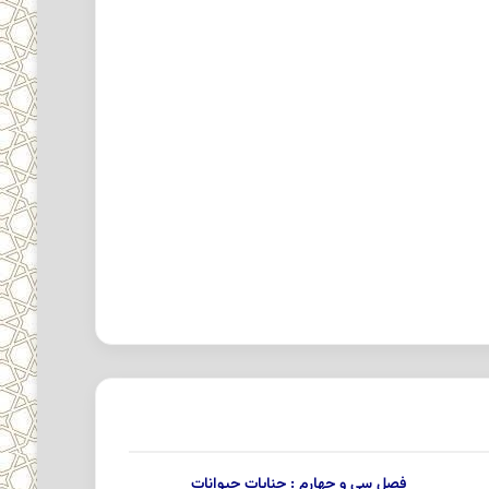
فصل سى و چهارم : جنایات حیوانات