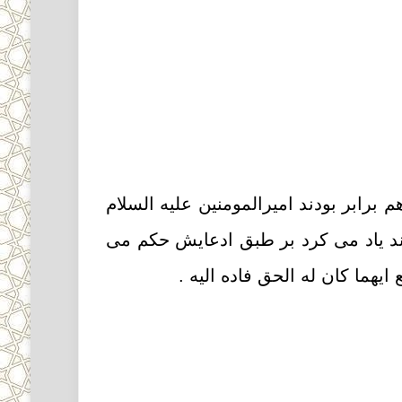
 برابر بودند امیرالمومنین علیه السلام
گند یاد مى کرد بر طبق ادعایش حکم مى
هما کان له الحق فاده الیه .