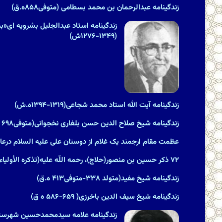
زندگینامه عبدالرحمان بن محمد بسطامی (متوفی۸۵۸ه.ق)
زندگینامه استاد عبدالجلیل بشرویه ای«بدی
(۱۳۴۹-۱۲۷۶ش)
زندگینامه آیت الله استاد محمد شجاعی(۱۳۱۹-۱۳۹۴ه.ش)
زندگینامه شیخ صلاح الدین حسن بلغاری نخجوانی(متوفی۶۹۸ ه ق)
عظمت مقام ارجمند یک غلام از دوستان على علیه السلام درعال
۷۲ ذکر حسین بن منصور(حلاج)، رحمه اللّه علیه‏(تذکره الأولیاء)
زندگینامه شیخ مفید(متولد ۳۳۸-متوفى‏۴۱۳ ه.ق)
زندگینامه شیخ سیف الدین باخرزی( ۶۵۹-۵۸۶ ه ق)
زندگینامه علامه سیدمحمدحسین شهرستانی(۱۲۵۵ &#۸۲۱۱; ۳۱۵