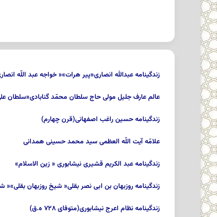
زندگینامه عبدالله انصاری«پیر هرات»« خواجه عبد اللّه انصارى» 
عالم عارف جلیل مولى حاج سلطان محمّد گنابادى«سلطان على
زندگینامه حسین راغب اصفهانى‏(قرن چهارم)
علامّه آیت اللّه العظمى سید محمد حسینى همدانى‏
زندگینامه عبد الکریم قشیرى نیشابورى‏ « زین الاسلام»
زندگینامه روزبهان بن ابى نصر بقلى« شیخ روزبهان بقلى»« 
زندگینامه نظام اعرج نیشابورى(متوفای ۷۲۸ ه.ق)