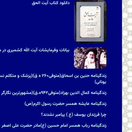
دانلود کتاب آیت الحق
بیانات وفرمایشات آیت الله کشمیری در مور
زندگینامه حنین بن اسحاق(متوفی۲۶۰ ه ق
یونانى)
زندگینامه کمال الدین بهزاد(متوفی۹۴۲ه.ق)(مشهورترین نگارگر ایران)
زندگینامه عایشه همسر حضرت رسول اکرم(ص)
چرا فرزندان یوسف (ع ) پیامبر نشدند؟
زندگینامه رباب همسر امام حسین (ع)مادر حضرت علی اصغر (