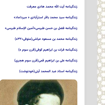
زندگینامه آیت الله محمد هادى معرفت‏
زندگینامه سید محمد باقر استرآبادى « میرداماد»
زندگینامه فضل بن حسن طبرسى«أمین الإسلام طبرسى‏»
زندگینامه محمد بن مسعود عیاشى‏(متوفی۳۲۰ه)
زندگینامه فرات بن ابراهیم کوفى‏(قرن سوم ه)
زندگینامه على بن ابراهیم قمى‏(قرن سوم هجرى)
زندگینامه استاد عبد المحمد آیتى‏(خودنوشت)