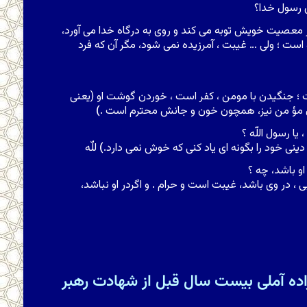
ى رسول خدا؟
از معصیت خویش توبه مى کند و روى به درگاه خدا مى آورد،
است ؛ ولى … غیبت ، آمرزیده نمى شود، مگر آن که فرد
؛ جنگیدن با مومن ، کفر است ، خوردن گوشت او (یعنى
ال مؤ من نیز، همچون خون و جانش محترم است .
)
ا رسول اللّه ؟
ر دینى خود را بگونه اى یاد کنى که خوش نمى دارد.
)
للّه
او باشد، چه ؟
ى ، در وى باشد، غیبت است و حرام . و اگردر او نباشد،
ده آملی بیست سال قبل از شهادت رهبر