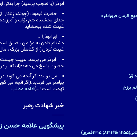
ابوذر (با تعجب پرسید) چرا بدتر، ا
حضرت فرمود:
(
چونکه زناکار، 
ع الزمان فروزانفر»
خداى بخشنده هم توّاب و آمرزنده 
غیبت شده ببخشاید
اى ابوذر!…
دشنام دادن به مؤ من ، فسق است 
غیبت کردن ) از گناهان بزرگ ، م
ابوذر مى پرسد: غیبت چیست ، ی
حضرت پاسخ مى دهد:
(
اینکه براد
مى پرسد: اگر آنچه مى گوید در 
پیامبر مى فرماید:
(
اگر آنچه مى گوی
م برزخ
تهمت است !…
)
ادامه مطلب
خبر شهادت رهبر
پیشگویی علامه حسن زا
۱قمری)