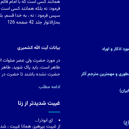
همانند کسی است که با امام قائم
فرمود: نه بلکه همانند کسی است ک
سپس فرمود : نه ، به خدا قسم، بل
بحارالانوار جلد 42 صفحه 126
بیانات آیت الله کشمیری
د اذکار و اوراد
در مورد حضرت ولی عصر صلوات الله 
طاهر است، باید پاک شوید، طاهر شو
)(پزشک و متکلم نسطورى و مهمترین مترجم آثار
حضرت نشده باشند تا حضرت در دل آ
ادامه مطلب
غیبت شدیدتر از زنا
اى ابوذر!…
ع)
از غیبت بپرهیز، همانا غیبت ، شدی