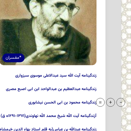
*مفسران
زندگینامه آیت ‏الله سید عبدالاعلى موسوى سبزوارى‏
زندگینامه عبدالعظیم بن عبدالواحد ابن ابى اصبع‏ مصرى
=
+
-
زندگینامه محمود بن ابى الحسن نیشابورى‏
آزندگینامه آیت اللّه شیخ محمد اللّه نهاوندى‏(۱۲۹۱-۱۳۷۱ه ق)
زندگینامه عبدالله بن عباس‏(به قلم استاد بهاء الدین خرمشاهى