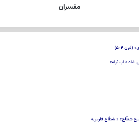
مفسران
(قرن ۴-۵)
 شاه طاب ثراه»
شیخ شطّاح» « شطّاح فارس»