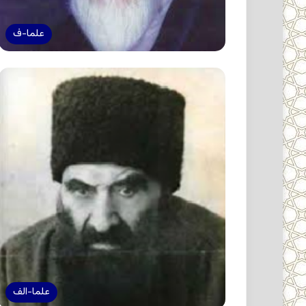
علما-ف
علما-الف