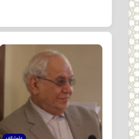
علما-الف