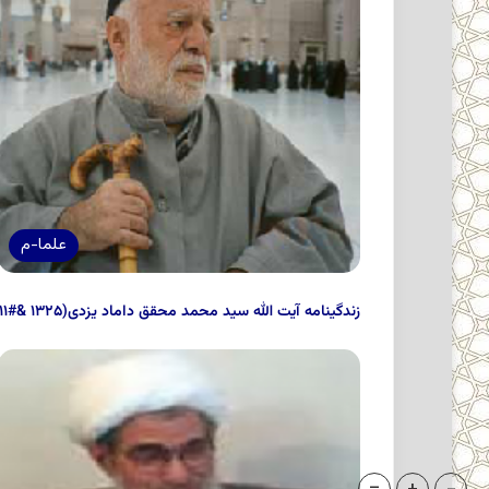
علما-م
زندگینامه آیت الله سید محمد محقق داماد یزدی(۱۳۲۵ &#۸۲۱۱; ۱۳۸۸قمری)