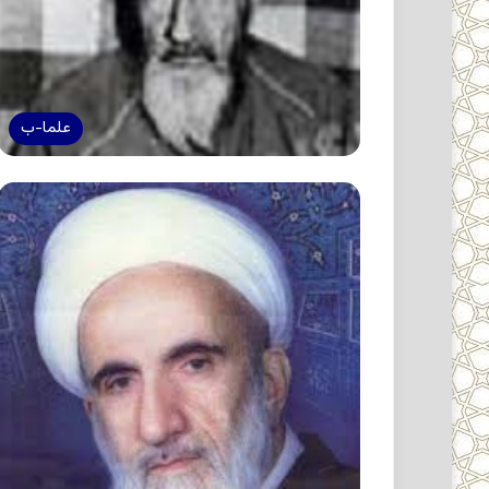
علما-ب