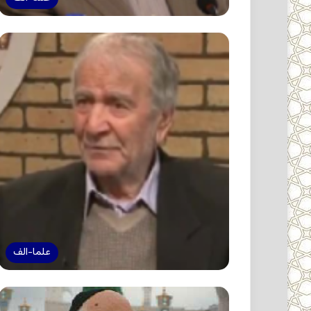
علما-الف