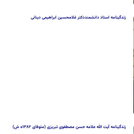
زندگینامه استاد دانشمنددکتر غلامحسین ابراهیمی دینانی
زندگینامه آیت الله علامه حسن مصطفوى تبریزى (متوفاى ۱۳۸۲ه ش)