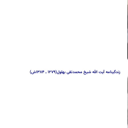
زندگینامه آیت الله شیخ محمدتقى بهلول(۱۲۷۹ ـ ۱۳۸۴ش)