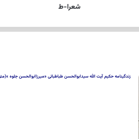
شعرا-ط
زندگینامه حکیم آیت الله سیدابوالحسن‌ طباطبائی‌ «میرزاابوالحسن‌ جلوه‌ »(متوفی ۴