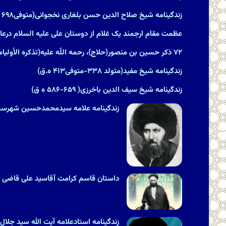
زندگینامه شیخ صلاح الدین حسن بلغاری نخجوانی(متوفی۶۹۸ ه ق)
عظمت مقام ارجمند یک غلام از دوستان على علیه السلام درعال
۷۲ ذکر حسین بن منصور(حلاج)، رحمه اللّه علیه‏(تذکره الأولیاء)
زندگینامه شیخ مفید(متولد ۳۳۸-متوفى‏۴۱۳ ه.ق)
زندگینامه شیخ سیف الدین باخرزی( ۶۵۹-۵۸۶ ه ق)
زندگینامه علامه سیدمحمدحسین شهرستانی(۱۲۵۵ &#۸۲۱۱; ۳۱۵
داستان قاسم کرامت آقاسید علی قاضی
زندگینامه استادعلامه آیت الله سید جلال