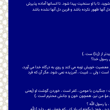
ید، تا با او سنخیت پیدا شود. تا انسان‏ها آماده پذیرش
ن‏ها ظهور نکرده باشد و قرین دل آنها نشده باشد
دتر از
(
زنا
)
ست .
)
ى رسول خدا؟
از معصیت خویش توبه مى کند و روى به درگاه خدا مى آورد،
است ؛ ولى … غیبت ، آمرزیده نمى شود، مگر آن که فرد
؛ جنگیدن با مومن ، کفر است ، خوردن گوشت او (یعنى
ال مؤ من نیز، همچون خون و جانش محترم است .
)
ا رسول اللّه ؟
ر دینى خود را بگونه اى یاد کنى که خوش نمى دارد.
)
للّه