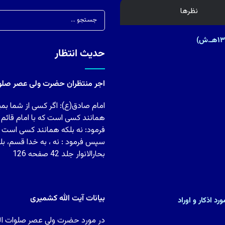
نظرها
حدیث انتظار
اجر منتظران حضرت ولی عصر صلوات
امام صادق(ع): اگر کسی از شما بمی
همانند کسی است که با امام قائم
فرمود: نه بلکه همانند کسی است ک
سپس فرمود : نه ، به خدا قسم، بل
بحارالانوار جلد 42 صفحه 126
بیانات آیت الله کشمیری
د اذکار و اوراد
در مورد حضرت ولی عصر صلوات الله 