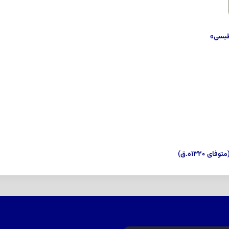
طبسی»
۱۳۲۰ه.ق)