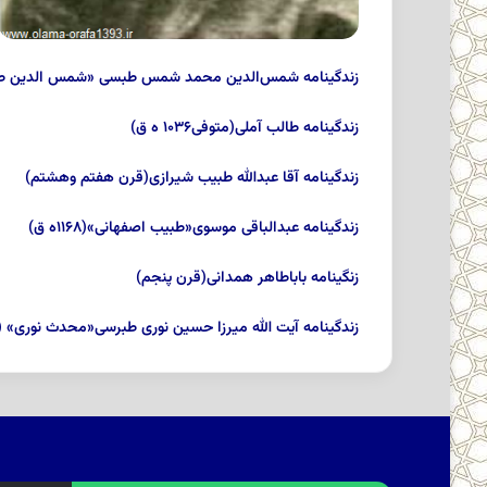
زندگینامه شمس‌الدین محمد شمس طبسی «شمس الدین 
زندگینامه طالب آملی(متوفی۱۰۳۶ ه ق)
زندگینامه آقا عبدالله طبیب شیرازی(قرن هفتم وهشتم)
زندگینامه عبدالباقی موسوی«طبیب اصفهانی»(۱۱۶۸ه ق)
زنگینامه باباطاهر همدانی(قرن پنجم)
زندگینامه آیت الله میرزا حسین نورى طبرسى«محدث نورى» (متوفاى 