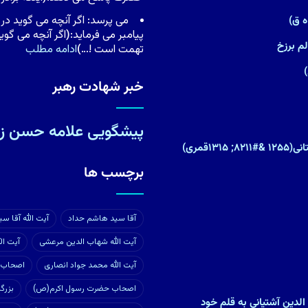
مى پرسد: اگر آنچه مى گوید در 
پیامبر مى فرماید:
(
اگر آنچه مى گوی
م برزخ
تهمت است !…
)
ادامه مطلب
خبر شهادت رهبر
پیشگویی علامه حسن زا
۱قمری)
برچسب ها
آقا سید هاشم حداد
آیت الله آقا س
آیت الله شهاب الدین مرعشی
آیت ال
آیت الله محمد جواد انصاری
اصحاب 
اصحاب حضرت رسول اکرم(ص)
بزرگ
 الدین آشتیانی به قلم خود