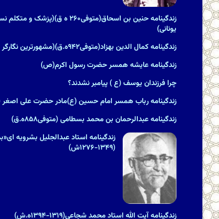
زندگینامه حنین بن اسحاق(متوفی۲۶۰ ه ق
یونانى)
زندگینامه کمال الدین بهزاد(متوفی۹۴۲ه.ق)(مشهورترین نگارگر ایران)
زندگینامه عایشه همسر حضرت رسول اکرم(ص)
چرا فرزندان یوسف (ع ) پیامبر نشدند؟
زندگینامه رباب همسر امام حسین (ع)مادر حضرت علی اصغر (
زندگینامه عبدالرحمان بن محمد بسطامی (متوفی۸۵۸ه.ق)
زندگینامه استاد عبدالجلیل بشرویه ای«بدی
(۱۳۴۹-۱۲۷۶ش)
زندگینامه آیت الله استاد محمد شجاعی(۱۳۱۹-۱۳۹۴ه.ش)