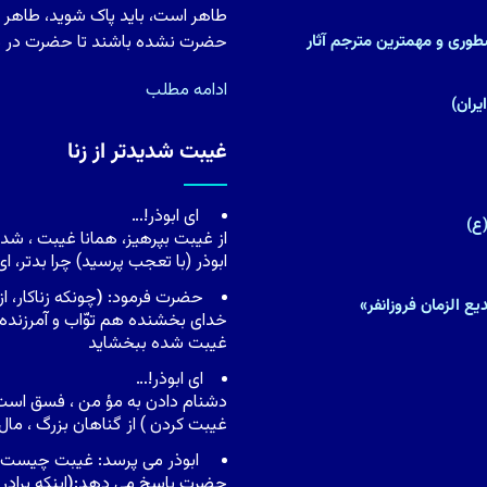
طاهر است، باید پاک شوید، طاهر شو
)(پزشک و متکلم نسطورى و مهمترین مترجم آثار
حضرت نشده باشند تا حضرت در دل آ
ادامه مطلب
غیبت شدیدتر از زنا
اى ابوذر!…
ع)
از غیبت بپرهیز، همانا غیبت ، شدی
ابوذر (با تعجب پرسید) چرا بدتر، ا
حضرت فرمود:
(
چونکه زناکار، 
ع الزمان فروزانفر»
خداى بخشنده هم توّاب و آمرزنده 
غیبت شده ببخشاید
اى ابوذر!…
دشنام دادن به مؤ من ، فسق است 
غیبت کردن ) از گناهان بزرگ ، م
ابوذر مى پرسد: غیبت چیست ، ی
حضرت پاسخ مى دهد:
(
اینکه براد