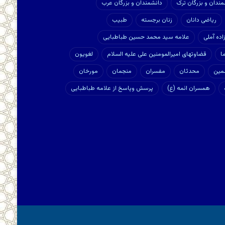
مندان و بزرگان ترک
دانشمندان و بزرگان عرب
ریاضی دانان
زنان برجسته
طبیب
ده آملی
علامه سید محمد حسین طباطبایی
ا
قضاوتهای امیرالمومنین علی علیه السلام
لغویون
مین
محدثان
مفسران
منجمان
مورخان
همسران ائمه (ع)
پرسش وپاسخ از علامه طباطبایی