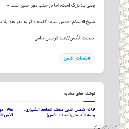
یعنى بلا بزرگ است، اما در جنب مهر حقیر است.»
شیخ الاسلام- قدس سره- گفت: «اگر به قدر هوا بلا بو
نفحات الأنس//عبد الرحمن جامى
نفحات الانس
نوشته های مشابه
۵۸۴- شمس الدّین محمّد الحافظ الشّیرازى،
۴۹۵- 
رحمه اللّه تعالى‏(نفحات الأنس)
قدّس اللّ