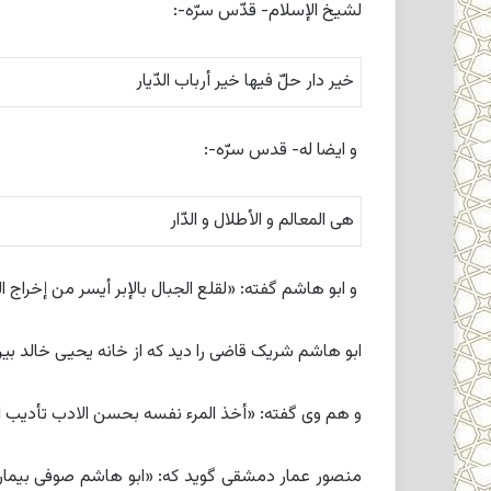
لشیخ الإسلام- قدّس سرّه-:
خیر دار حلّ فیها خیر أرباب الدّیار
و ایضا له- قدس سرّه-:
هى المعالم و الأطلال و الدّار
و ابو هاشم گفته: «لقلع الجبال بالإبر أیسر من إخراج ال
ابو هاشم شریک قاضى را دید که از خانه یحیى خالد بیرو
و هم وى گفته: «أخذ المرء نفسه بحسن الادب تأدیب ا
منصور عمار دمشقى گوید که: «ابو هاشم صوفى بیمار ب