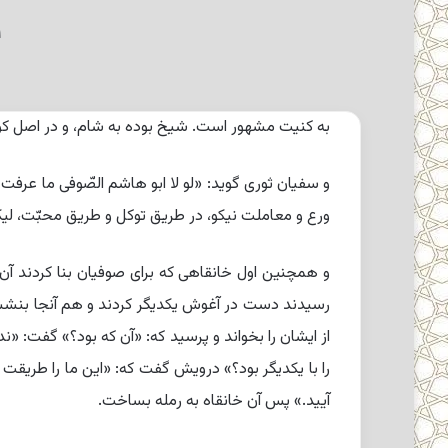
۱- ابو هاشم الص
به کنیت مشهور است. شیخ بوده به شام، و در اصل کوفى
و سفیان ثورى گوید: «لو لا ابو هاشم الصّوفى ما عرفت
ورع و معاملت نیکو، در طریق توکل و طریق محبّت، لیکن
و همچنین اول خانقاهى که براى صوفیان بنا کردند آن ا
رسیدند دست در آغوش یکدیگر کردند و هم آنجا بنشستند 
از ایشان را بخواند و پرسید که: «آن که بود؟» گفت: «
را با یکدیگر بود؟» درویش گفت که: «این ما را طریقت
آیید.» پس آن خانقاه به رمله بساخت.