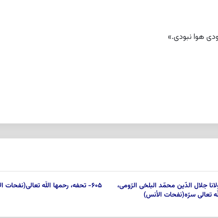
دى هوا نبودى.»
مولانا جلال الدّین محمّد البلخى الرّومى،
۶۰۵- تحفه، رحمها اللّه تعالى‏(نفحات الأنس)
ه تعالى سرّه‏(نفحات الأنس)