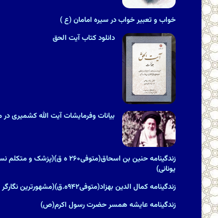
خواب و تعبیر خواب در سیره امامان (ع )
دانلود کتاب آیت الحق
بیانات وفرمایشات آیت الله کشمیری در مور
زندگینامه حنین بن اسحاق(متوفی۲۶۰ ه ق
یونانى)
زندگینامه کمال الدین بهزاد(متوفی۹۴۲ه.ق)(مشهورترین نگارگر ایران)
زندگینامه عایشه همسر حضرت رسول اکرم(ص)