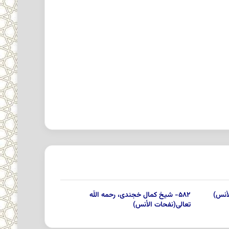
۵۸۲- شیخ کمال خجندى، رحمه اللّه
تعالى‏(نفحات الأنس)