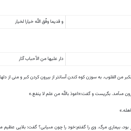
و قدیما وفّق اللّه خیارا لخیار
دار علیها من الأحباب آثار
کبر من القلوب. به سوزن کوه کندن آسان‏تر از بیرون کردن کبر و منى از دلها
ن مى‏آمد. بگریست و گفت:«اعوذ باللّه من علم لا ینفع.»
هله.»
ود، بیمارى مرگ. وى را گفتم:خود را چون مى‏یابى؟ گفت: بلایى عظیم مى 