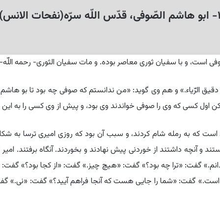
ّوفى، قدّس اللّه سرّه‏(نفحات الانس)
 است، و با سفیان ثورى معاصر بوده. و مات سفیان الثورى- رحمه اللّه- 
 دقیق الرّیاء.» و هم وى گوید: «من ندانستم که صوفى چه بود تا بو هاشم 
 اول کسى که وى را صوفى خواندند وى بود، و پیش از وى کسى را به این نا
ست که به رمله شام کردند، و سبب آن بود که روزى امیرى ترسا به شکار رف
و آنچه داشتند از خوردنى پیش نهادند و بخوردند. آنگاه برفتند. امیر ت
ندانم.» گفت: «ترا چه بود؟» گفت: «هیچ چیز.» گفت: «از کجا بود؟» گفت:
 است.» گفت: «شما را جایى هست که آنجا فراهم آیید؟» گفت: «نى.» گفت: 