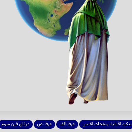
تذكره الأولياء ونفحات الانس
عرفا-الف
عرفا-ص
عرفای قرن سوم