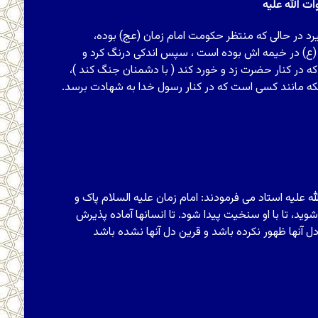
 الله علیه
رد در حالی که منتظر حکومت امام زمان (عج) بوده،
 (ع) در خیمه اش بوده است ، سپس اندکی درنگ کرد و
ه در کنار حضرت زد و خورد کند ( با دشمنان جنگ کند )،
که مانند کسی است که در کنار رسول خدا به شهادت برسد.
علیه استاد مى‏ فرمودند: امام زمان‏ علیه السلام پاک و
ید، تا با او سنخیت پیدا شود. تا انسان‏ها آماده پذیرش
ن‏ها ظهور نکرده باشد و قرین دل آنها نشده باشد