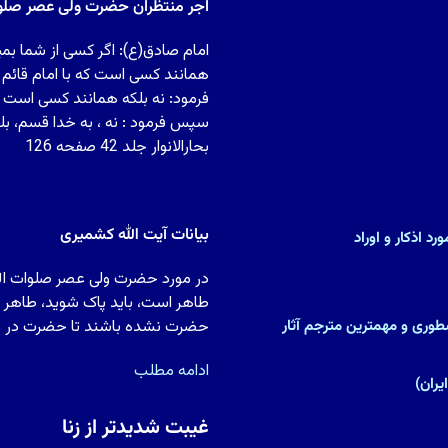
اجر منتظران حضرت ولی عصر صلوات
امام صادق(ع): اگر کسی از شما بمی
همانند کسی است که با امام قائم
فرمود: نه بلکه همانند کسی است ک
سپس فرمود : نه ، به خدا قسم، بل
بحارالانوار جلد 42 صفحه 126
بیانات آیت الله کشمیری
د اذکار و اوراد
در مورد حضرت ولی عصر صلوات الله 
طاهر است، باید پاک شوید، طاهر شو
)(پزشک و متکلم نسطورى و مهمترین مترجم آثار
حضرت نشده باشند تا حضرت در دل آ
ادامه مطلب
غیبت شدیدتر از زنا