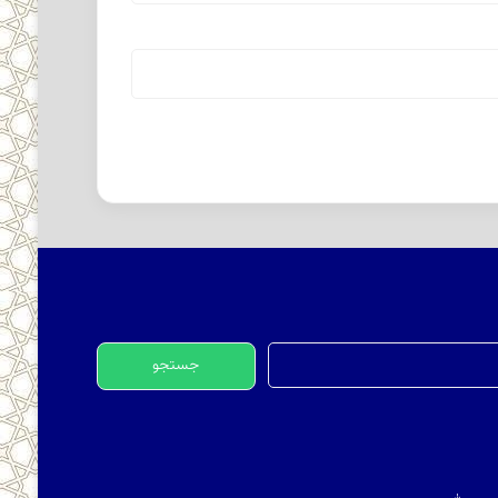
جستجو
برای: