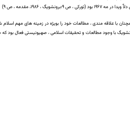
شویگ ، ۱۹۸۶، مقدمه ، ص ۹)
ر اثر سکته قلبی ، درگذشت (همان ، ص ۵). برونشویگ با وجود مطالعات و تحقیقات اسلامی ، صهیونی