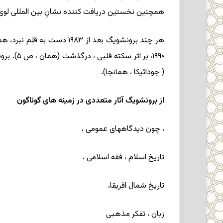
همچنین نخستین دریافت کننده نشانِ بین المللی لوی دلاّ ویدا در مه ۱۹۶۷ بود (تورکی ، ص ۹؛برون
۱۹۹۰، ب
( جودائیکا ، همانجا).
از برونشویگ آثار متعددی در زمینه های گوناگون
، چون دیدگاههای عمومی ،
تاریخ اسلام ، فقه اسلامی ،
تاریخ شمال افریقا،
زبان ، تفکر مذهبی