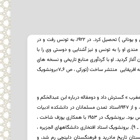
خاورشناس و مورخ فرانسوی . در ۶ اکتبر ۱۹۰۱ در بوردو به دنیا آمد، و در دانشسرای عالی پاریس در رشته زبانهای قدیم (لاتین و یونانی ) تحصیل کرد. در ۱۹۲۲، به تونس رفت و در
شناخت بیشتر و علاقه مندی او را به تونس و نیز آشنایی و دوستی وی را با
از گردید. او با گردآوری منابع تاریخی و نسخه های
برونشویگ
ورد «مغرب » گسترش داد و دومقاله درباره ابن عبدالحَکَم و
فَزّان به رشته تحریر درآورد (تورکی ، ص ۷؛جودائیکا ، ذیل “Brunschvig, Robert” ).وی در ۱۹۴۵، استاد زبان و ادبیات عرب شد، و از ۱۹۴۷استاد تمدن مسلمانان در دانشکده ادبیات
دانشگاه بوردوو از ۱۹۵۵ تا ۱۹۶۸ استاد اسلام شناسی دانشگاه سوربن و از ۱۹۶۵تا۱۹۶۸ نیز رئیس مؤسسه مطالعات اسلامی پاریس بود. برونشویگ در ۱۹۵۳ با همکاری یوزف شاخت ،
مجله > مطالعات اسلامی < را تأسیس کرد و اداره آن را بر عهده گرفت ( جودائیکا ، همانجا؛عقیقی ، ج ۱، ص ۳۱۵؛تورکی ، ص ۸ ـ ۹). برونشویگ استاد افتخاری دانشگاههای الجزیره ،
ان تاریخ مادرید و فرهنگستان دلینچیِ رم شد، و