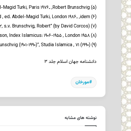
(۵) Robert Brunschvig, ـtudes d’Islamologie , avant-propos et bibliographie de l’auteur par Abdel-Magid Turki, Paris ۱۹۷۶;
(۶) idem, ـtudes sur l’Islam classique et l’Afrique du Nord , ed. Abdel-Magid Turki, London ۱۹۸۶;
(۷) Encyclopaedia Judaica , Jerusalem ۱۹۷۸-۱۹۸۲, s.v. Brunschvig, Robert” (by David Corcos);
(۸) J. D. Pearson, Index Islamicus: ۱۹۰۶-۱۹۵۵ , London ۱۹۵۸;
(۹) Adel-Magid Turki, obertBrunschvig (۱۹۰۱-۱۹۹۰)”, Studia Islamica , ۷۱ (۱۹۹۰).
دانشنامه جهان اسلام
جلد ۳
مورخان
نوشته های مشابه