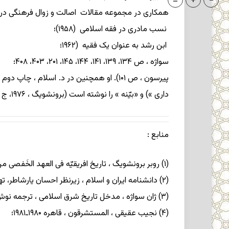
=
+
-
همکاری در مجموعه مقالات اصالت و زوال فرهنگی در تاریخ اسلام (۱۹۵۷، حاصل نش
نسب مادری در فقه اسلامی (۱۹۵۸)؛
ابن رشد به عنوان یک فقیه (۱۹۶۲؛
سواژه ، ص ۱۳۴، ۱۳۹، ۱۴۱، ۱۴۴، ۱۴۵، ۲۰۱، ۴۰۳، ۴۰۸؛
پیرسون ، ص ۱۰۱). او همچنین در د. اسلام ،
داری ») و «بیّنه » را نوشته است (برونشویگ ، ۱۹۷۶، ج ۱، مقدمه ، ص ۱۴؛برای اطلاع بیشتر، ج ۱، مقدمه ، ص ۹ـ ۱۵).
منابع
:
(۱) روبر برونشویگ ، تاریخ افریقیّه فی العهد الخَفصی من القرن ۱۳ الی نهایه القرن ۱۵ م .، نقله الی العربیه حَمّادی ساحلی ، بیروت ۱۹۸۸؛
(۲) دانشنامه ایران و اسلام ، زیرنظر احسان یارشاطر، تهران ۱۳۵۴ـ ۱۳۷۰ ش ؛
(۳) ژان سواژه ، مدخل تاریخ شرق اسلامی ، ترجمه نوش آفرین انصاری (محقق )، تهران ۱۳۶۶ ش ؛
(۴) نجیب عقیقی ، المستشرقون ، قاهره ۱۹۸۰ـ۱۹۸۱؛