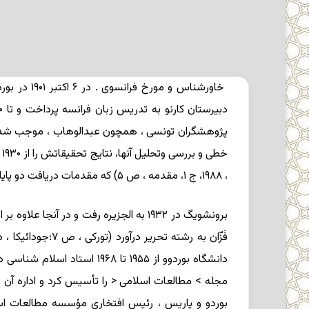
پژوهشگران تونسی ، همچون عبدالوهاب ، موجب شد. بدی
خطی و بررسی وتحلیل آنها، نتایج تحقیقاتش را از ۱۹۳۰ بتدریج به صورت مقاله هایی درباره تاریخ تونس در مجله تونسی و مجله افریقایی منتشر ساخت (تورکی ، ص ۶ـ۷؛
، ۱۹۸۸، ج ۱، مقدمه ، ص ۵) که مقدمات دریافت دو پایان نامه دکتری در ادبیات را برای او فراهم آورد (۱۹۳۶).
برونشویگ در ۱۹۳۲ به الجزیره رفت و در 
بوردو و پاریس ، رئیس افتخاری مؤسسه مطالعات اس