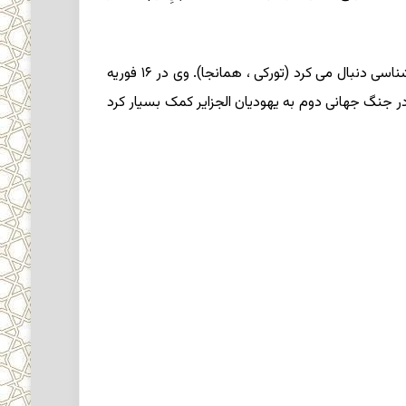
هر چند برونشویگ بعد از ۱۹۸۳ دست به قلم نبرد، همچنان با علاقه مندی ، مطالعات خود را بویژه در زمینه های مهم اسلام شناسی دنبال می کرد (تورکی ، همانجا). وی در ۱۶ فوریه
ستی فعال بود که در جنگ جهانی دوم به یهودیان الجزایر کمک بسیار کرد