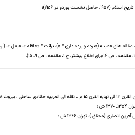
ست بوردو در ۱۹۵۶)؛
 چاپ دوم ، مقاله های «عبد» («برده و برده داری * »)، برائت * «عاقله »، «بعل »،