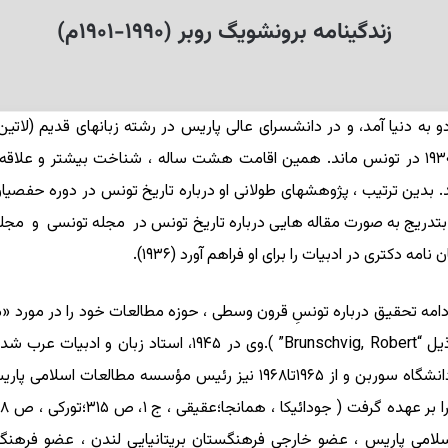
زندگینامه برونشویگ روبر (۱۹۹۰-۱۹۰۱م)
دبیرستان کارنو به تدریس زبان فرانسه پرداخت و تا ۱۹۳۰ در تونس ماند. همین اقامت هشت ساله ، 
ن ترتیب ، پژوهشهای طولانی او درباره تاریخ تونس در دوره حفصیان آغ
آنجا علاوه بر ادامه تحقیق درباره تونسِ قرون وسطی ، حوزه مطالعات خود را در م
لامی پاریس ، عضو خارجی فرهنگستان بریتانیایی لندن ، عضو فرهنگست