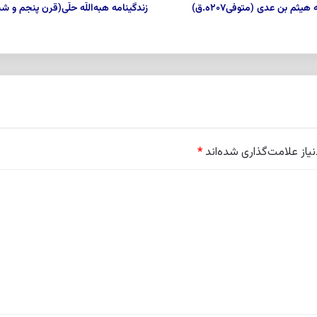
هیثم بن عدى (متوفی۲۰۷ه.ق)
زندگینامه هبه‌اللّه‌ حلّى(قرن پنجم و 
از علامت‌گذاری شده‌اند
*