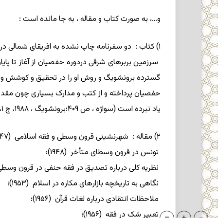
و…، به صورت کتاب و مقاله ، به جا مانده است :
۱) کتاب : دو سفرنامه چاپ نشده به افریقای شمالی در قرن پانزدهم < (۱۹۳۶) در برگیرنده اطلاعاتی تاریخی درباره یهودیان (همانجا)؛
گسترده برونشویگ و روش او را در تحقیق و کوشش وی را
حفصیان پرداخته و از کتب و مدارک بسیاری چون مقدمه
یاد نبرده است (سواژه ، ص ۴۰۹؛برونشویگ ، ۱۹۸۸، ج ۱، مقدمه ، ص ۵ ـ ۶؛دانشنامه ایران و اسلام ، ذیل «ابن خلدون »).
۲) مقاله : شهرنشینی قرون وسطی و فقه اسلامی (۱۹۴۷)؛
تونس در قرون وسطای متأخر (۱۹۴۸)؛
نظریه کلی درباره تصدیق در فقه حنفی در قرون وسطی (۹۴۹
نگاهی به تاریخچه بازارهای مکاره در اسلام (۱۹۵۳)؛
ملاحظات انتقادی درباره لغات قرآن (۱۹۵۶)؛
تعبیر شک در فقه (۱۹۵۶)؛