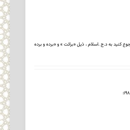
 ( رجوع کنید به د.ج .اسلام ، ذیل «برائت » و «برده و برده