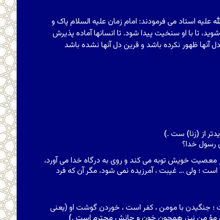
علیه استاد مى‏ فرمودند: امام زمان‏ علیه السلام پاک و
ید، تا با او سنخیت پیدا شود. تا انسان‏ها آماده پذیرش
ن‏ها ظهور نکرده باشد و قرین دل آنها نشده باشد
دتر از
(
زنا
)
ست .
)
ى رسول خدا؟
از معصیت خویش توبه مى کند و روى به درگاه خدا مى آورد،
است ؛ ولى … غیبت ، آمرزیده نمى شود، مگر آن که فرد
؛ جنگیدن با مومن ، کفر است ، خوردن گوشت او (یعنى
ال مؤ من نیز، همچون خون و جانش محترم است .
)