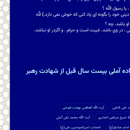
ا رسول اللّه ؟
ر دینى خود را بگونه اى یاد کنى که خوش نمى دارد.
)
للّه
او باشد، چه ؟
ى ، در وى باشد، غیبت است و حرام . و اگردر او نباشد،
ده آملی بیست سال قبل از شهادت رهبر
ید علی قاضی
آیت الله العظمی بهجت فومنی
له شیخ مرتضی انصاری
آیت الله محمد تقی آملی
امام صادق(ع)
اصحاب امیرالمومنین علی(ع)