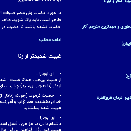
بیانات آیت الله کشمیری
د اذکار و اوراد
در مورد حضرت ولی عصر صلوات الله 
طاهر است، باید پاک شوید، طاهر شو
)(پزشک و متکلم نسطورى و مهمترین مترجم آثار
حضرت نشده باشند تا حضرت در دل آ
ادامه مطلب
غیبت شدیدتر از زنا
اى ابوذر!…
ع)
از غیبت بپرهیز، همانا غیبت ، شدی
ابوذر (با تعجب پرسید) چرا بدتر، ا
حضرت فرمود:
(
چونکه زناکار، 
ع الزمان فروزانفر»
خداى بخشنده هم توّاب و آمرزنده 
غیبت شده ببخشاید
اى ابوذر!…
دشنام دادن به مؤ من ، فسق است 
غیبت کردن ) از گناهان بزرگ ، م