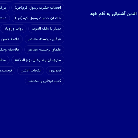
اصحاب حضرت رسول اکرم(ص)
بزرگ
 الدین آشتیانی به قلم خود
خاندان حضرت رسول اکرم(ص)
دانش
دیدار با ملک الموت
روات وراویان
عرفای برجسته معاصر
علامه حسن زا
علمای برجسته معاصر
فلاسفه وحکم
مترجمان وشارحان نهج البلاغه
متکل
نحویون
نفحات الانس
نویسنده
کتب عرفانی و مختلف