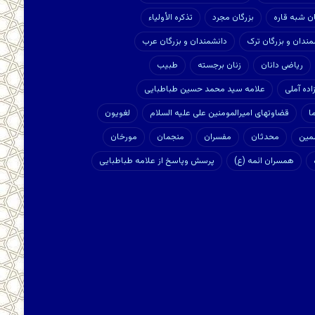
ان شبه قاره
بزرگان مجرد
تذکره الأولیاء
مندان و بزرگان ترک
دانشمندان و بزرگان عرب
ریاضی دانان
زنان برجسته
طبیب
ده آملی
علامه سید محمد حسین طباطبایی
ا
قضاوتهای امیرالمومنین علی علیه السلام
لغویون
مین
محدثان
مفسران
منجمان
مورخان
همسران ائمه (ع)
پرسش وپاسخ از علامه طباطبایی