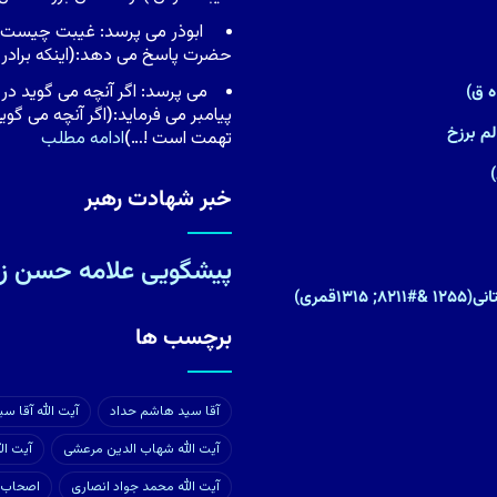
ابوذر مى پرسد: غیبت چیست ، ی
حضرت پاسخ مى دهد:
(
اینکه براد
مى پرسد: اگر آنچه مى گوید در 
پیامبر مى فرماید:
(
اگر آنچه مى گوی
م برزخ
تهمت است !…
)
ادامه مطلب
خبر شهادت رهبر
پیشگویی علامه حسن زا
۱قمری)
برچسب ها
آقا سید هاشم حداد
آیت الله آقا س
آیت الله شهاب الدین مرعشی
آیت ال
آیت الله محمد جواد انصاری
اصحاب 