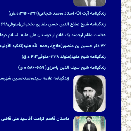
زندگینامه آیت الله استاد محمد شجاعی(۱۳۱۹-۱۳۹۴ه.ش)
زندگینامه شیخ صلاح الدین حسن بلغاری نخجوانی(متوفی۶۹۸ ه ق)
عظمت مقام ارجمند یک غلام از دوستان على علیه السلام درعال
۷۲ ذکر حسین بن منصور(حلاج)، رحمه اللّه علیه‏(تذکره الأولیاء)
زندگینامه شیخ مفید(متولد ۳۳۸-متوفى‏۴۱۳ ه.ق)
زندگینامه شیخ سیف الدین باخرزی( ۶۵۹-۵۸۶ ه ق)
زندگینامه علامه سیدمحمدحسین شهرستانی(۱۲۵۵ &#۸۲۱۱; ۳۱۵
داستان قاسم کرامت آقاسید علی قاضی