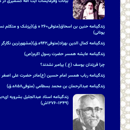
بیانات وفرمایشات آیت الله کشمیری در مور
زندگینامه حنین بن اسحاق(متوفی۲۶۰ ه ق
یونانى)
زندگینامه کمال الدین بهزاد(متوفی۹۴۲ه.ق)(مشهورترین نگارگر ایران)
زندگینامه عایشه همسر حضرت رسول اکرم(ص)
چرا فرزندان یوسف (ع ) پیامبر نشدند؟
زندگینامه رباب همسر امام حسین (ع)مادر حضرت علی اصغر (
زندگینامه عبدالرحمان بن محمد بسطامی (متوفی۸۵۸ه.ق)
زندگینامه استاد عبدالجلیل بشرویه ای«بدی
(۱۳۴۹-۱۲۷۶ش)