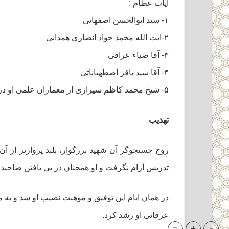
آیات عظام :
۱- سید ابوالحسن اصفهانى
۲-ایت الله محمد جواد انصاری همدانی
۳- آقا ضیاء عراقى
۴- آقا سید باقر اصطهباناتى
۵- شیخ محمد کاظم شیرازى از معماران علمى او در حوزه نجف بودند.
تهذیب
روح جستجوگر آن شهید بزرگوار، بلند پروازتر از
تدریس آرام نگرفت و او همچنان در پى یافتن صاحبدلى
در همان ایام این توفیق و موهبت نصیب او شد و به
عرفانى او رشد کرد.