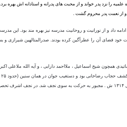
و از نعمت پدر محروم گشت .
مه داد و از نورانیت و روحانیت مدرسه نیز بهره مند بود. این مدرسه 
رفت خود فضاى آن را عطرآگین کرده بودند. صدرالمتالهین شیرازى و 
تیدى همچون شیخ اسماعیل ، ملااحمد دارابى ، و آیه الله ملاعلى اکب
پا
ماءموران او را زیر فشار قرار دادند و او نیز در سال ۱۳۱۴ ش . مجبور به حرکت به سوى نجف