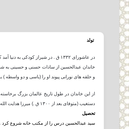
تولد
در عاشوراى ۱۳۳۲ ق . در شیراز کودکى به دنیا آمد که چون آن ایام ، روزهاى پرسوز شهادت سالار شهیدان ، امام حسین علیه السلام بود نامش را ((عبدالحسین )) نهادند.
خاندان عبدالحسین از سادات حسنى و حسینى به شمار
و حلقه هاى نورانى پیوند او را (باسى و دو واسطه ) 
دستغیب (متوفاى بعد از ۱۳۰۰ ق .) میرزا هدایت الله (متوفى ۱۳۲۰ ق .) میرزاابومحمد دستغیب و آقا سید محمد تقى پدر سید عبدالحسین .
تحصیل
سید عبدالحسین درس را از مکتب خانه شروع کرد و