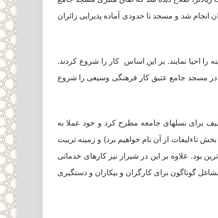
انجام شد و مسجد تا حدودى آماده پذیرایى زائران
 احیا نمایند. بر این اساس ‍ کار را شروع کردند.
یب در مسجد جامع عتیق کار فرهنگى وسیعى را شروع
لطیف براى نسلهاى جامعه مطرح کرد و خود عملا به
ش تاءلیفات از آن نام خواهیم برد) و زمینه تربیت
مى رفت و او در این کار پر توفیق ترین بود. علاوه بر این در شیراز نیز کارهاى خدماتى
 مشاغل گوناگون براى کارگران و بیکاران و دستگیرى