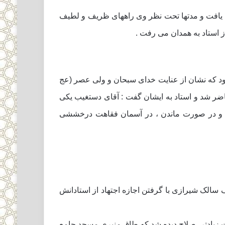
ا یافت و مدتها تحت نظر وى راههاى ظریف و لطیف
ز استاد به همدان مى رفت .
ته بود که نشان از عنایت خداى سبحان و ولى عصر (عج
اضر شد و استاد به ایشان گفت : آقاى دستغیب یکى
د و در صورت ماندن ، در آسمان فقاهت درخششى
عارف سالک شیرازى با گرفتن اجازه اجتهاد از استادانش
ت زیادتر، صلاح دیده شد که طاق منبرى مسجد جامع