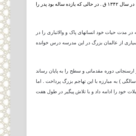
به تحصیل علوم اسلامى نمود و درسهاى ابتدایى حوزه علمیه را نزد پدر خواند و از محبت هاى پدرانه و استادانه اش بهره برد. در سال ۱۳۴۲ ق . در حالى که یازده ساله بود پدر را
در مدت حیات خود انسانهاى پاک و والاتبارى را در
بسیارى از عالمان بزرگ در این مدرسه درس خوانده
ر ارسنجانى دوره مقدماتى و سطح را به پایان رساند
یان یافتن دروس سطح حوزه او همزمان با غائله کشف حجاب رضاخانى بود و دستغیب جوان در همان سنین (حدود ۲۵ سالگى ) به مبارزه با این تهاجم بزرگ پرداخت . اما
 شد. در نجف اشرف تحصیلات خود را ادامه داد و با تلاش پیگیر در طول هفت