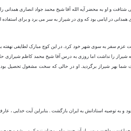
افت و او به محضر آیه الله آقا شیخ محمد جواد انصارى همدانى ر
ى همدانى در ایامى بود که وى در شیراز به سر مى برد و براى استفاده ا
لم و معرفت عزم سفر به سوى شهر خود کرد. در این کوچ مبارک لطایفى نهف
ت به شیراز را نداشت اما روزى به درس آقا شیخ محمد کاظم شیرازى ح
ست شما بهر شیراز برگردید. او در حالى که سخت مشغول تحصیل بو
ف میل خود و به توصیه استادانش به ایران بازگشت . بنابراین آیت خدایى ، 
قامه جماعت پرداخت و پس ‍ از آن چون ماه رمضان نزدیک مى شد و جمعی