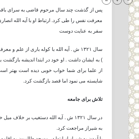
=
+
-
پس از گذشت چند سال مرحوم قاضى به سراى باقى شت
معرفت نفس را طى کرد. ارتباط او با آیه الله انصار
سفر به عنایت دوست
سال ۱۳۲۱ ش . آیه الله با کوله بارى از ع
) به ایشان داشت . او خود در ابتدا اندیشه بازگش
از علما براى شما خواب خوبى دیده است بهتر ا
شایسته مى نمود اما قصد بازگشت کرد.
تلاش براى جامعه
در سال ۱۳۲۱ ش . آیه الله دستغیب بر خلا
به شیراز مراجعت کرد.
با آمدن به شیراز از ابتدا در مسجد طالبیون به ا