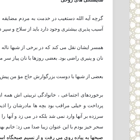
گرچه آیه الله دستغیب در خدمت به مردم مضایقه ن
آسیب پذیرى بیشترى وجود دارد باید از سلاح و سپر 
همسر ایشان نقل مى کند که در برخى از شبها ناله ه
نان و پنیرى راضى بود. بعضى روزها با نان پیاز سر 
بعضى از شبها با دوست بزرگوارش حاج مؤ من پیش هم
برخوردهاى اجتماعى ، خانوادگى تربیتى اش همه 
پرداخت و خیلى مراقب بود بچه ها مادرشان را اذیت
سرزده بر آنها وارد نمى شد بلکه در مى زد و آنها ر
سحر خیز بودم با این عنوان زیبا صدا مى زد: خانم ب
صبحها به پیاده روى مى رفت و از نسیم صبحگاه استف