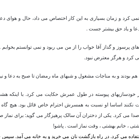
مى کرد و زمان بسیارى به این کار اختصاص مى داد، حال و هواى دعا 
دعا و یاد حق بیشتر جست .
اى پرسوز و گداز آقا خواب را از من مى ربود و نمى توانستم بخوابم .
مى کرد و هرگز معترض نبود.
 بودند و به مناجات مشغول و شبهاى ماه رمضان تا صبح به دعا و نیا
از خودسازیهاى پیوسته در طول عمرش حکایت مى کرد. با اینکه هش
 نکنند اساسا او نسبت به همسرش احترام خاص قائل بود. هیچ گاه برا
ا صدا مى کرد. یکى از دختران آن سالک پرهیزگار مى گوید: براى نماز
هشتى ، خانم بهشتى ، وقت نماز است . پاشو!
اده مى کرد. در راه بازگشت نان مى خرید و به خانه مى آمد. سپس چاى