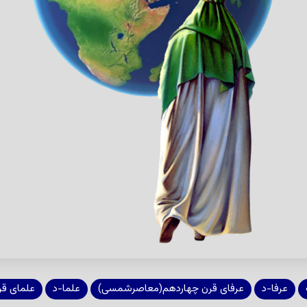
عرفا-د
عرفای قرن چهاردهم(معاصرشمسی)
علما-د
علمای ق