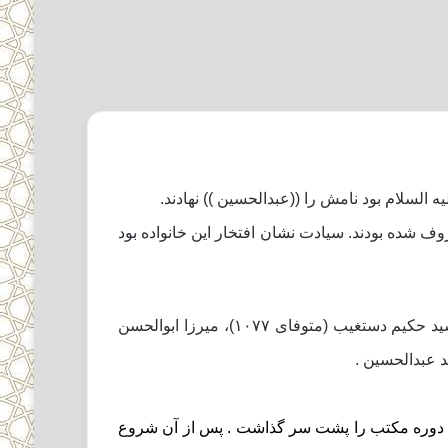
 شده بودند. سیادت نشان افتخار این خانواده بود
از این خاندان در طول تاریخ عالمان بزرگ برخاسته اند از جمله امیر فضل الله بن محب جالله حسینى (متوفاى ۱۰۴۳)، سید حکیم دستغیب (متوفاى ۱۰۷۷)، میرزا ابوالحسن
ى دوره مکتب را پشت سر گذاشت . پس از آن شروع