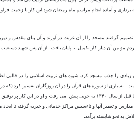
ردارى و آماده انجام مراسم ماه رمضان شود.این کار با زحمت فراوان 
یم گرفتند مسجد را از آن غربت در آورند و آن بناى مقدس و دیرینه را
م مؤ من آن دیار کار تکمیل بنا پایان یافت . از آن پس شهید دستغ
هاى زیادى را جذب مسجد کرد. شیوه هاى تربیت اسلامى را در قالبى 
 بسیارى از سوره هاى قرآن را در آن روزگاران تفسیر کرد (که در بخ
عده اى را فراهم نمود. این برنامه هاى زندگى ساز تا قبل از سال ۱۳۴۰ به خوبى پیش ‍ 
 مدارس و تعمیر آنها و تاءسیس مراکز خدماتى و خیریه گرفته تا ایجاد
اش به نحو شایسته برآمد.