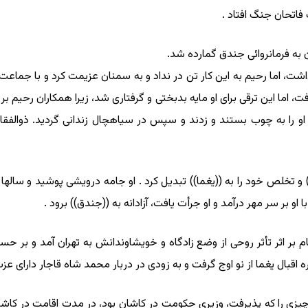
اتحان جنگ افتاد .
ه فرمانروائى جندق گمارده شد.
اشت، اما رحیم به این کار تن در نداد و به سمنان عزیمت کرد و با جماعت
اما این ترقى براى او مایه بدبختى و گرفتارى شد، زیرا همکاران رحیم بر
و را به چوب بستند و زدند و سپس در سیاهچال زندانى گردید. ذوالفقار خ
) و تخلص خود را به ((یغما)) تبدیل کرد . او جامه درویشى پوشید و سالها د
ا او بر سر مهر درآمد و او جرأت یافت، آزادانه به ((جندق)) برود .
بر اثر تأثر روحى از وضع زادگاه و خویشاوندانش به تهران آمد و بر ح
اقبال یغما از نو اوج گرفت و به زودى در دربار محمد شاه قاجار داراى عز
 چیزى را که پذیرفت، وزیرى حکومت در کاشان بود، در مدت اقامت در کاشان و