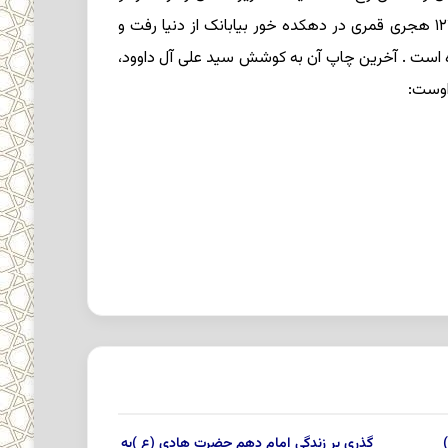
به سیر و سیاحت پرداخت و مدتى در هرات زندگى کرد و سرانجام در سن هشتاد سالگى به زادگاه خود بازگشت و در سال ۱۲۷۶ هجرى قمرى در دهکده خور بیابانک از دنیا رفت و
ده است . آخرین چاپ آن به کوشش سید على آل داوود،
گذرى بر زندگى امام دهم حضرت هادى (ع )به