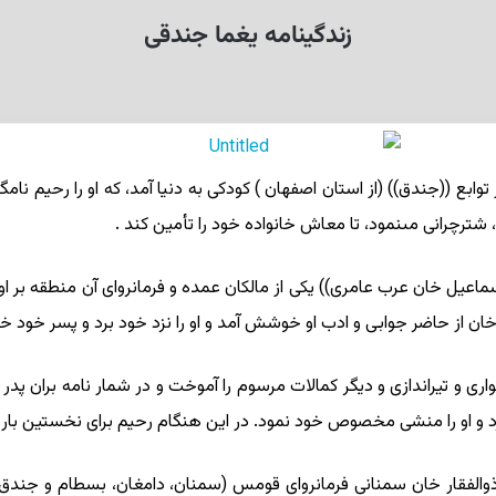
زندگینامه یغما جندقى
ک)) از توابع ((جندق)) (از استان اصفهان ) کودکى به دنیا آمد، که او را رحیم ن
ترچرانى مى‏نمود، تا معاش خانواده خود را تأمین کند .
سماعیل خان عرب عامرى)) یکى از مالکان عمده و فرمانرواى آن منطقه بر او
ان از حاضر جوابى و ادب او خوشش آمد و او را نزد خود برد و پسر خود خ
ى و تیراندازى و دیگر کمالات مرسوم را آموخت و در شمار نامه بران پد
د و او را منشى مخصوص خود نمود. در این هنگام رحیم براى نخستین بار ب
ان با ذوالفقار خان سمنانى فرمانرواى قومس (سمنان، دامغان، بسطام و جن