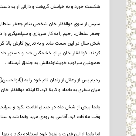
شکست خورد و به خراسان گریخت و دارائى او به دست ف
سپس از سوى ذوالفقار خان شخصى بنام جعفر سلطان ب
جعفر سلطان، رحیم را به کار سربازى و سپاهیگرى وا د
شش سال در این سمت ماند و به تدریج کارش بالا گرفت، 
کردند. ذوالفقار خان بر او خشمگین شد و دستور داد ا
همچنین سرکوب خویشاوندانش به جندق فرستاد .
رحیم پس از رهائى از زندان نام خود را به ((ابوالحسن)
میان سفرى به بغداد و کربلا کرد، تا اینکه ذوالفقار خان ب
یغما بیش از شش ماه در جندق اقامت نکرد و سرانجام 
وقت ملاقات کرد، آقاسى به زودى مرید یغما شد و ستاره 
اما یغما از این قدرت و نفوذ خود استفاده نکرد و تنها