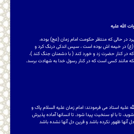
 الله علیه
رد در حالی که منتظر حکومت امام زمان (عج) بوده،
 (ع) در خیمه اش بوده است ، سپس اندکی درنگ کرد و
ه در کنار حضرت زد و خورد کند ( با دشمنان جنگ کند )،
که مانند کسی است که در کنار رسول خدا به شهادت برسد.
علیه استاد مى‏ فرمودند: امام زمان‏ علیه السلام پاک و
ید، تا با او سنخیت پیدا شود. تا انسان‏ها آماده پذیرش
ن‏ها ظهور نکرده باشد و قرین دل آنها نشده باشد