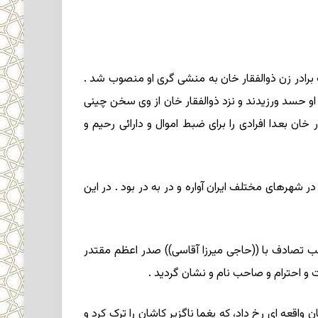
 برادر زن ذوالفقار خان به منشى گرى او منصوب شد .
 او حسد ورزیدند و نزد ذوالفقار خان از وى سخن چینى
ان بعدا افرادى را براى ضبط اموال و دارائى رحیم و
ر شهرهاى مختلف ایران آواره و در به در بود . در این
سب تصادف با ((حاجى میرزا آقاسى)) صدر اعظم مقتدر
ت و احترام و صاحب نام و نشان گردید .
اقعه‏ اى رخ داد، که یغما ناگزیر کاشان را ترک کرد و