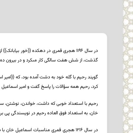
در سال ۱۱۹۶ هجرى قمرى در دهکده ((خور بیابان
گذشت، از شش هفت سالگى کار مى‏کرد و در بیرون ده، ش
گویند رحیم با گله خود به دشت آمده بود، که ((امیر ا
کرد، رحیم همه سؤالات را پاسخ گفت و امیر اسماعیل خ
رحیم با استعداد خوبى که داشت، خواندن، نوشتن، سوار
خان، به استعداد فوق العاده رحیم در نویسندگى پى بر
در سال ۱۲۱۶ هجرى قمرى مناسبات اسماعیل خ