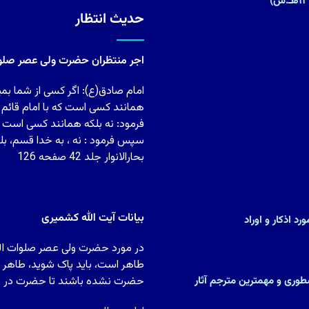
حدیث انتظار
اجر منتظران حضرت ولی عصر صلوات
امام صادق(ع): اگر کسی از شما بمی
همانند کسی است که با امام قائم
فرمود: نه بلکه همانند کسی است ک
سپس فرمود : نه ، به خدا قسم، بل
بحارالانوار جلد 42 صفحه 126
بیانات آیت الله کشمیری
د اذکار و اوراد
در مورد حضرت ولی عصر صلوات الله 
طاهر است، باید پاک شوید، طاهر شو
)(پزشک و متکلم نسطورى و مهمترین مترجم آثار
حضرت نشده باشند تا حضرت در دل آ