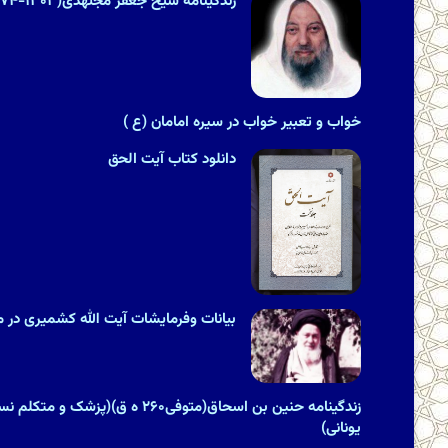
زندگینامه شیخ جعفر مجتهدی(۱۳۰۳-۱۳۷۴هـ.ش)
خواب و تعبیر خواب در سیره امامان (ع )
دانلود کتاب آیت الحق
بیانات وفرمایشات آیت الله کشمیری در مور
زندگینامه حنین بن اسحاق(متوفی۲۶۰ ه ق
یونانى)