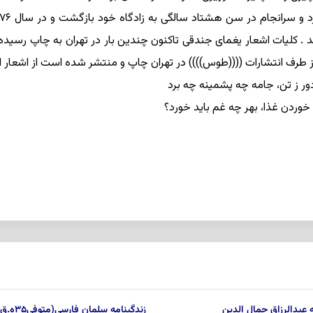
 . کلیات اشعار یغماى جندقى تاکنون چندین بار در تهران به چاپ رسی
ور ز تن، جامه چه پشمینه چه برد
 خوردن غذا، بهر چه غم باید خورد؟
ه عبدالرزاق جمال الدین
زندگینامه سلمان فارسی(متوفی۳۵ه.ق)