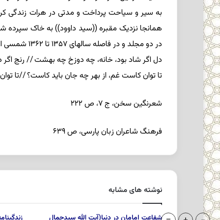
همانجا نزدیک مقبره ((سید داوود)) به خاک سپرده شد
در دو مجلد و در فاصله سالهاى ۱۳۵۷ تا ۱۳۶۲ شمسى از طرف انتشارات ((((طوس)))) در تهران چاپ و منتشر شده است از اشعار اوست:
دل اگر شاد بود، خانه، چه دوزخ چه بهشت // رنج اگر د
تا توان کاست غم، از بهر چه جان باید کاست؟ //تا توان
شعرنگین سخن، ج ۷، ص ۲۲۲
فرهنگ شاعران زبان پارسى، ص ۶۳۹
نوشته های مشابه
شفاعت امامان در دنیا(آیت الله سیدجمال
زندگینام