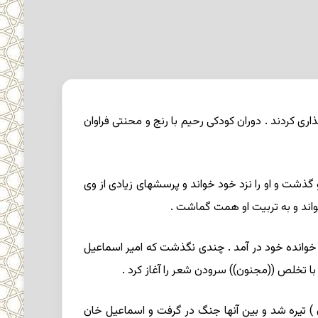
امگذارى کردند . دوران کودکى رحیم با رنج و محنتى فراوان
 گذشت و او را نزد خود خواند و پرسشهاى زیادى از وى
واند و به تربیت او همت گماشت .
ر خوانده خود در آمد . چندى نگذشت که امیر اسماعیل
ا تخلص ((مجنون)) سرودن شعر را آغاز کرد .
دق ) تیره شد و بین آنها جنگ در گرفت و اسماعیل خان