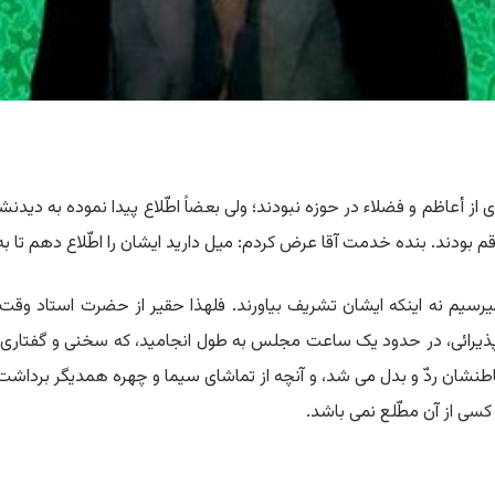
ز أعاظم و فضلاء در حوزه نبودند؛ ولى بعضاً اطّلاع پیدا نموده به دیدنش
قم بودند. بنده خدمت آقا عرض کردم: میل دارید ایشان را اطّلاع دهم تا به 
یرسیم نه اینکه ایشان تشریف بیاورند. فلهذا حقیر از حضرت استاد وق
ذیرائى، در حدود یک ساعت مجلس به طول انجامید، که سخنى و گفتارى ر
در باطنشان ردّ و بدل مى ‏شد، و آنچه از تماشاى سیما و چهره همدیگر برداش
کسى از آن مطّلع نمى ‏باشد.