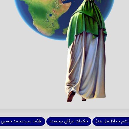
اشم حداد(نعل بند)
حکایات عرفای برجسته
علاّمه سیدمحمد حسین ط