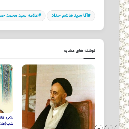
آقا سید هاشم حداد
علامه سید محمد حس
نوشته های مشابه
تاکید آق
شب(علام