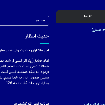
نظرها
حدیث انتظار
اجر منتظران حضرت ولی عصر صلوات
امام صادق(ع): اگر کسی از شما بمی
همانند کسی است که با امام قائم
فرمود: نه بلکه همانند کسی است ک
سپس فرمود : نه ، به خدا قسم، بل
بحارالانوار جلد 42 صفحه 126
بیانات آیت الله کشمیری
د اذکار و اوراد