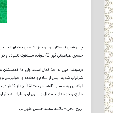
چون فصل تابستان بود و حوزه تعطیل بود، لهذا بسیارى ا
حسین طباطبائى نَوّر اللهُ مرقدَه مسافرت ننموده و در 
فرمودند: میل به حدّ کمال است، ولى ما خدمتشان م
شرفیاب شدیم. پس از سلام و معانقه و احوالپرسى و پ
البتّه این به حسب ظاهر امر بود؛ امّا آنچه از گفتار 
خارج، و جز خداوند متعال و رسول او و اولیاى به حقّ او 
روح مجرد//علامه محمد حسین طهرانی