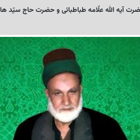
رت آیه الله علّامه طباطبائى و حضرت حاج سیّد ها