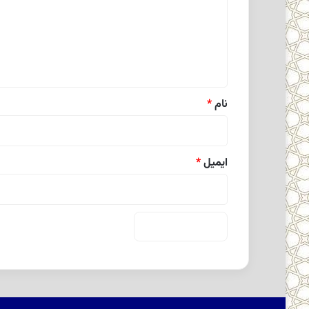
گ
ا
ه
*
نام
*
ایمیل
*