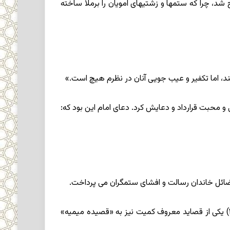
، چرا که ستمها و زشتیهاى امویان را برملا ساخته
نند، اما تکفیر و عیب جویى آنان در نظرم هیچ است.»
 محبت قرارداد و دعایش کرد. دعاى امام این بود که:
فضائل خاندان رسالت و افشاى ستمگران مى ‏پرداخت.
که آن را نزد امام صادق(علیه السلام) خواند و امام، تعلیقه‏ اى هم بر سروده او زد، سپس شعرش را ستود و در حق او دعاکرد. (۱) یکى از قصاید معروف کمیت نیز به «قصیده میمیه‏»