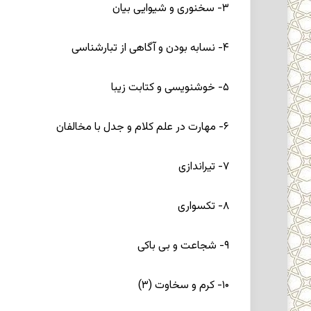
۳- سخنورى و شیوایى بیان
۴- نسابه ‏بودن و آگاهى از تبارشناسى
۵- خوشنویسى و کتابت زیبا
۶- مهارت در علم کلام و جدل با مخالفان
۷- تیراندازى
۸- تکسوارى
۹- شجاعت و بى ‏باکى
۱۰- کرم و سخاوت (۳)