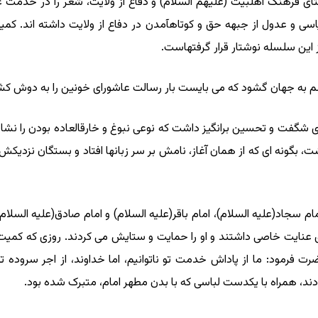
ى فرهنگ اهل‏بیت (علیهم السلام) و دفاع از ولایت، شعر را در خدمت عقید
یاسى و عدول از جبهه حق و کوتاه‏آمدن در دفاع از ولایت داشته‏ اند. 
 این سلسله نوشتار قرار گرفته‏است.
فت و تحسین‏ برانگیز داشت که نوعى نبوغ و خارق‏العاده ‏بودن را نشان مى
بگونه ‏اى که از همان آغاز، نامش بر سر زبانها افتاد و بستگان نزدیکش
م سجاد(علیه السلام)، امام باقر(علیه السلام) و امام صادق(علیه السلا
ه وى عنایت ‏خاصى داشتند و او را حمایت و ستایش مى ‏کردند. روزى که 
ضرت فرمود: ما از پاداش خدمت تو ناتوانیم، اما خداوند، از اجر سروده 
ادند، همراه با یک‏دست لباسى که با بدن مطهر امام، متبرک شده ‏بود.