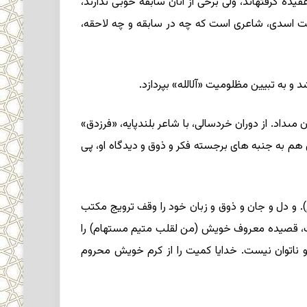
ه گرفته‏اند، ولى برخى از آنان سابقه خوبى ندارند،
کمیت اسدى، شاعرى است که چه در سابقه و چه لاحقه،
‏داد. از دوران خردسالى، با شاعر بلندپایه، «فرزدق‏»
 هم به جنبه‏ هاى برجسته فکر و ذوق و دیدگاه او، پى
م). و دل و جان و ذوق و زبان خود را وقف ترویج مکتب
کمیت، قصیده معروف خویش (من لقلب متیم مستهام) را
تو ناتوان نیست. خدایا کمیت را از کرم خویش محروم