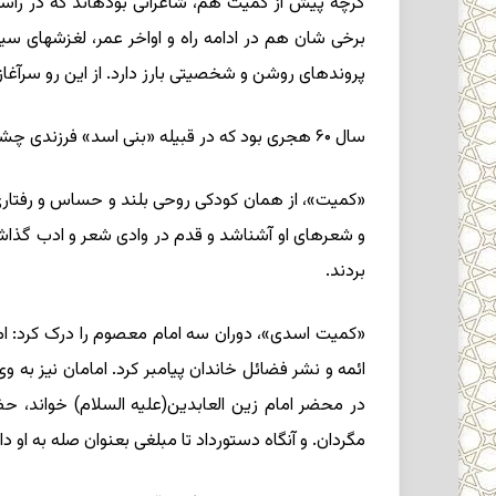
گرچه پیش از کمیت هم، شاعرانى بوده‏اند که در راستا
برخى ‏شان هم در ادامه راه و اواخر عمر، لغزشهاى س
پرونده‏اى روشن و شخصیتى بارز دارد. از این رو سرآغاز
سال ۶۰ هجرى بود که در قبیله «بنى ‏اسد» فرزندى چشم به جهان گشود که مى ‏بایست بار رسالت عاشوراى خونین را به دوش کشد و به تبیین مظلومیت «آل‏الله‏» بپردازد.
«کمیت‏»، از همان کودکى روحى بلند و حساس و رفتارى شگ
و شعرهاى او آشناشد و قدم در وادى شعر و ادب گذاشت، 
‏بردند.
«کمیت اسدى‏»، دوران سه امام معصوم را درک‏ کرد: اما
ائمه و نشر فضائل خاندان پیامبر کرد. امامان نیز ب
در محضر امام زین ‏العابدین(علیه السلام) خواند، ح
مگردان. و آنگاه دستورداد تا مبلغى بعنوان صله به او د