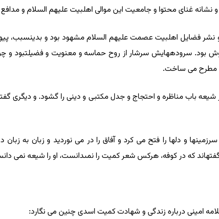
نشانه غناى محتوا و جامعیت این موالى اهل‏بیت علیهم السلام و مدافع ح
ر، و نشر فضایل اهل‏بیت عصمت علیهم السلام مشهود بود و بدین‏سبب، پیو
دوش بود. سروده‏هایش سرشار از روح حماسه و معنویت و فضیلت‏بود و چونا
ین مطرح مى ‏ساخت.
عه باب مناظره و احتجاج و جدل مکتبى و دینى را گشود. و دیگرى گفت
ینها و دلها را فتح‏ مى ‏کرد و آفاق را در مى ‏نوردید و زبان به زبان
ته‏اند که در کوفه، هرکس شعر کمیت را نمى‏دانست، او را شیعه نمى‏ دانس
علامه امینى درباره زندگى و شهادت کمیت اسدى چنین مى ‏نگارد: