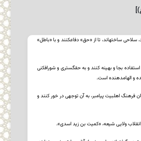
احى ساخته‏اند، تا از «حق‏» دفاع‏کنند و با «باطل‏»
 استفاده بجا و بهینه کنند و به حق‏گسترى و شورافکنى
نده و الهام‏دهنده است.
 فرهنگ اهل‏بیت پیامبر، به آن توجهى در خور کنند و
 انقلاب ولایى شیعه، «کمیت‏ بن زید اسدى‏».