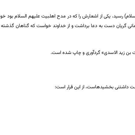
ام) رسید، یکى از اشعارش را که در مدح اهل‏بیت علیهم السلام ‏بود خو
انى گریان دست ‏به دعا برداشت و از خداوند خواست که گناهان گذشته و آی
 ‏بن زید الاسدى‏» گردآورى و چاپ شده ‏است.
‏ داشتنى بخشیده‏است، از این قرار است: