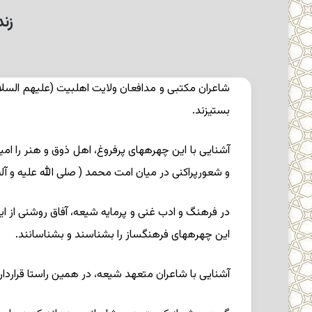
زندگی
شاعران مکتبى و مدافعان ولایت اهل‏بیت (علیهم السلام
بستیزند.
آشنایى با این چهره‏هاى پرفروغ، اهل ذوق و هنر را امی
و شعورپراکنى در میان امت محمد ( صلی الله علیه و آله) 
در فرهنگ و ادب غنى و پرمایه شیعه، آفاق روشنى از ا
این چهره‏هاى فرهنگساز را بشناسند و بشناسانند.
آشنایى با شاعران متعهد شیعه، در همین راستا قراردارد.