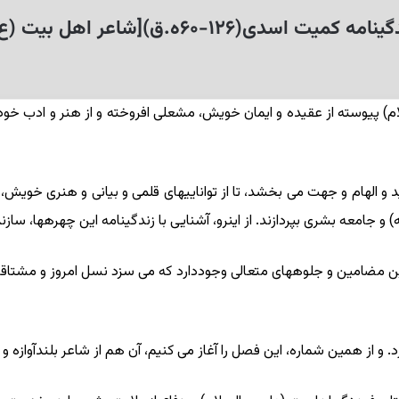
نامه کمیت اسدى(۱۲۶-۶۰ه.ق)[شاعر اهل بیت (ع)]
) پیوسته از عقیده و ایمان خویش، مشعلى افروخته و از هنر و ادب خود، سل
د و الهام و جهت مى‏ بخشد، تا از تواناییهاى قلمى و بیانى و هنرى خویش،
و جامعه بشرى بپردازند. از این‏رو، آشنایى با زندگینامه این چهره‏ها، ساز
ین مضامین و جلوه‏هاى متعالى وجوددارد که مى ‏سزد نسل امروز و مشتاقان
 و از همین شماره، این فصل را آغاز مى ‏کنیم، آن هم از شاعر بلندآوازه و