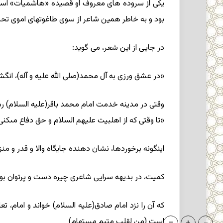
یکى از سروده ‏هاى معروف او قصیده «هاشمیات‏» است
بود و به خاطر همین شاعر از سوى طاغوتهاى اموى تحت
در جایى از این شعر، مى ‏گوید:
«در عشق‏ ورزى به آل ‏محمد(صلی الله علیه و آله)، ان
وقتى در مدینه خدمت امام محمد باقر(علیه السلام) رس
«تا وقتى که از اهل‏بیت علیهم السلام و حق دفاع مى‏کنى
اینگونه برخوردها، نشان‏ دهنده جایگاه والا و قدر و منز
کمیت، در بدیهه ‏سرایى شاعرى چیره ‏دست و پرتوان بو
است (من لقلب متیم مستهام)