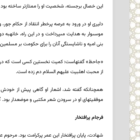
این خصال برجسته، شخصیت او را ممتازتر ساخته‏ بود و 
دلیرى او در ورود به عرصه پرخطر انتقاد از حکام جو
موسى‏وار به هدایت مى‏پرداخت و در این راه، خانه‏به 
بنى ‏امیه و ناشایستگى آنان را براى حکومت ‏بر مسلم
«جاحظ‏» گفته‏است: کمیت نخستین کسى است که در شی
از محبت اهل‏بیت علیهم السلام دم زده ‏است.
هم‏چنانکه گفته ‏شد، اشعار او گاهى پیش از خودش سرزم
موفقیتهاى او در سرودن شعر مکتبى و موضعدار بود. گف
فرجام پرافتخار
شهادت، پایان پرافتخار این عمر پرکرامت‏ بود. مرحوم 