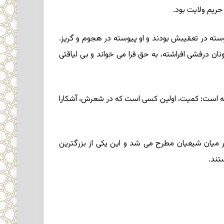
ریم ولایت‏ بود.
سته در تعقیبش بودند و او پیوسته در هجوم و گریز.
ن درفشى افراشته، به حق فرا مى‏ خواند و بى‏ لیاقتى
ه است: کمیت، اولین کسى است که در شعرش، آشکارا
 در میان شیعیان مطرح مى‏ شد و این یکى از بزرگترین
تند.