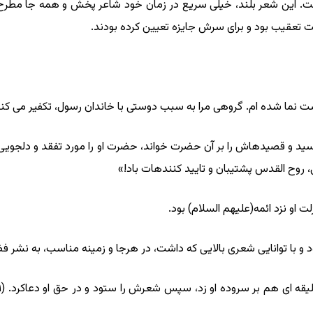
. این شعر بلند، خیلى سریع در زمان خود شاعر پخش و همه‏ جا مطرح شد
 تعقیب بود و براى سرش جایزه تعیین کرده ‏بودند.
گشت ‏نما شده ‏ام. گروهى مرا به سبب دوستى با خاندان رسول، تکفیر مى ‏ک
ید و قصیده‏اش را بر آن حضرت خواند، حضرت او را مورد تفقد و دلجویى و
، روح ‏القدس پشتیبان و تایید کننده‏ات باد!»
لت او نزد ائمه(علیهم السلام) بود.
د و با توانایى شعرى بالایى که داشت، در هرجا و زمینه مناسب، به نشر 