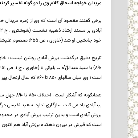
مریدان خواجه اسحاق کلام وی را دو گونه تفسیر کردند 
برخی گفتند مقصود آن است که وی از زمره مریدان خا
خود جانشین او شد (خاوری ، ص ۲۵۵؛ معصوم علیشاه ، همانجا).
تاریخ دقیق درگذشت برزش آبادی روشن نیست ؛ خاوری گ
است ؛ وی میان سالهای ۸۵۰ تا ۸۶۰ که سال ارتحال پیر و مرادش بوده ، صاحب طومار و مسند گردیده … (خاوری ، ج ۱، ص ۲۵۵).
است که قبرش در بیرون دهکده برزش آباد هم اکنون معرو