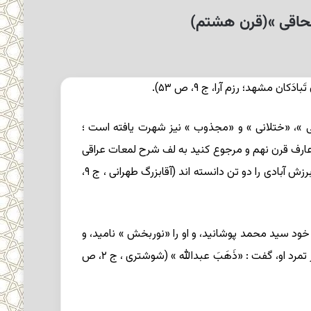
سحاقی »(قرن هشتم)
شهد؛ رزم آرا، ج ۹، ص ۵۳).
 »، «ختلانی » و «مجذوب » نیز شهرت یافته است ؛
 که از سادات حسینی نیز بوده است (برزش آبادی ، ص ۵۲). عبدالله ختلانی ، عارف قرن نهم و مرجوع کنید به لف شرح لمعات عراقی
و جز آن به احتمال زیاد همین برزش آبادی است ؛ و آثار به دست آمده بر این امر گواهی می دهد، اگرچه برخی عبدالله ختلانی و برزش آبادی را دو تن دانسته اند (آقابزرگ طهرانی ، ج ۹،
خود سید محمد پوشانید، و او را «نوربخش » نامید، و
بر مسند پیری و ارشاد نشانید، و مریدان را به بیعت او فرمان داد، برزش آبادی از این کار سرباز زد و خواجه اسحاق پس از آگاهی از تمرد او، گفت : «ذَهَبَ عبدالله » (شوشتری ، ج ۲، ص