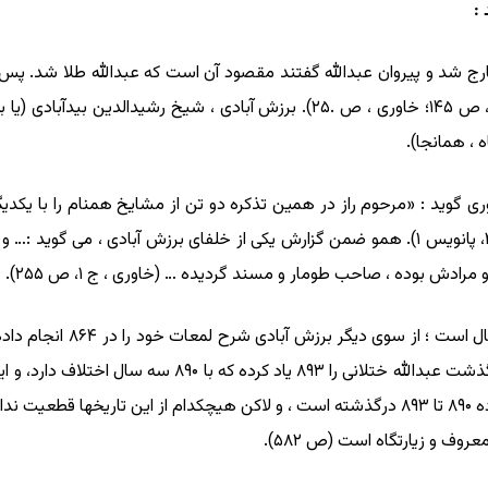
:
رج شد و پیروان عبدالله گفتند مقصود آن است که عبدالله طلا شد. پ
آبادی بر مسند ارشاد ذهبیه نشست (شوشتری ، ج ۲، ص ۱۴۵؛ خاوری ، ص .۲۵). برزش 
وید : «مرحوم راز در همین تذکره دو تن از مشایخ همنام را با یکدیگر
۸۹۰) با سید عبداللّ’ه … بلیانی » (خاوری ، ج ۱، ص ۲۵۱، پانویس ۱). همو ضمن گزارش یکی از خلف
همانگونه که آشکار است ، اخت
بیدآبادی یاد می کند، سازگاری ندارد. سعید نفیسی درگذشت ع
برزش آبادی است و بدین ترتیب برزش آبادی در محدوده ۸۹۰ تا ۸۹۳ درگذشته است ، و لاکن هیچکدا
ف و زیارتگاه است (ص ۵۸۲).