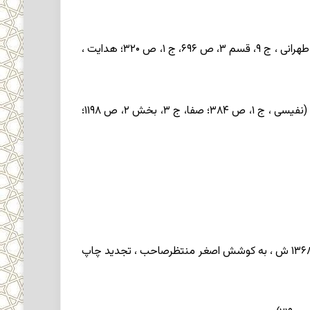
۱) دیوان غزل ، با تخلص عبدالله . برخی از غزلهای او در پایان رساله کمالیه (برزش آبادی ، ص ۵۰ به بعد) چاپ شده است (آقابزرگ طهرانی ، ج ۹، قسم ۳، ص ۶۹۶، ج ۱، ص ۳۲۰؛ هدایت ،
۲) شرح لمعات عراقی (سال تألیف : ۸۶۴). این شرح با عبارات قوله تألیف شده است و شارح به اشعار خود استشهاد کرده است (نفیسی ، ج ۱، ص ۳۸۴؛ صفا، ج ۳، بخش ۲، ص ۱۱۹۸؛
این اثر نخستین بار در ۱۳۵۰ به کوشش میرزا احمد تبریزی مشهور به «وحیدالاولیا» در شیراز به چاپ رسیده و سپس در ۱۳۴۶ و ۱۳۶۸ ش ، به کوشش اصغر منتظرصاحب ، تجدید چاپ