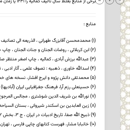
=
+
-
برخی از منابع بغلط سال تألیف کمالیه را ۱۲۳۱ یا زمان معاصر پنداشته اند (مشار، ج ۴، ص ۴۱۳۸؛دانش پژوه و افشار، دفتر پنجم ، ص ۲۱۹).
منابع
:
(۱) محمدمحسن آقابزرگ طهرانی ، الذریعه الی تصانیف الشیعه ، چاپ علی نقی منزوی و احمد منزوی ، بیروت ۱۴۰۳/۱۹۸۳؛
(۲) ابن کربلائی ، روضات الجنان و جنات الجنان ، چاپ جعفر سلطان القرائی ، تهران ۱۳۴۴ـ۱۳۴۹ ش ؛
(۳) عبدالله برزش آبادی ، کمالیه ، چاپ اصغر منتظر صاحب ، شیراز ۱۳۶۸ ش ؛
(۴) اسدالله خاوری ، ذهبیه : تصوف علمی ـ آثار ادبی ، تهران ۱۳۶۳ ش ؛
(۵) محمدتقی دانش پژوه و ایرج افشار، نسخه های خطی ، دفتر پنجم ، تهران ۱۳۴۶ ش ؛
(۶) حسینعلی رزم آرا، فرهنگ جغرافیایی ایران (آبادیها) ، ج ۹: استان نهم (خراسان )، تهران ۱۳۲۹ ش ؛
(۷) نورالله بن شریف الدین شوشتری ، مجالس المرجوع کنید به منین ، تهران ۱۳۵۴ ش ؛
(۸) زین العابدین بن اسکندر شیروانی ، بستان السیاحه ، یا، سیاحت نامه ، تهران ۱۳۱۵؛
(۹) ذبیح الله صفا، تاریخ ادبیات در ایران ، ج ۳، بخش ۲، تهران ۱۳۶۳ ش ؛
(۱۰) خانبابا مشار، فهرست کتابهای چاپی فارسی ، تهران ۱۳۵۰ـ۱۳۵۵ ش ؛