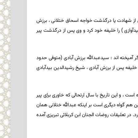
س از شهادت یا درگذشت خواجه اسحاق ختلانی ، برزش
آبادی ، شیخ رشیدالدین بیدآبادی (یا بیدآوازی ) را خلیفه خود کرد و وی پس از درگذشت پیر
 آمیخته اند : سیدعبدالله برزش آبادی (متوفی حدود
ای برزش آبادی ، می گوید :… و خلیفه پس از برزش آبادی ، شیخ رشیدالدین بیدآبادی
لاف ۸۵۰ تا ۸۹۰ چهل سال است ؛ از سوی دیگر برزش آبادی شرح لمعات خود را در ۸۶۴ انجام داده است ، و این تاریخ با سال ارتحالی که خاوری برای پیر
بدالله ختلانی را ۸۹۳ یاد کرده که با ۸۹۰ سه سال اختلاف دارد، و این هم گواه دیگری است بر اینکه عبدالله ختلانی همان
م از این تاریخها قطعیت ندارد. در تعلیقات روضات الجنان ابن کربلائی تبریزی آمده