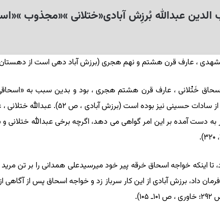
ب الدین عبدالله بُرزِش آبادی«ختلانی »«مجذوب »«ا
دی ، عارف قرن هشتم و نهم هجری (برزش آباد دهی است از دهستان تَبادَکان م
اسحاق خَتْلانی ، عارف قرن هشتم هجری ، بود و بدین سبب به «اسحاقی
همچنین از مقطع یکی از غزلهایش معلوم می شود
، تا اینکه خواجه اسحاق خرقه پیر خود میرسیدعلی همدانی را بر تن مرید 