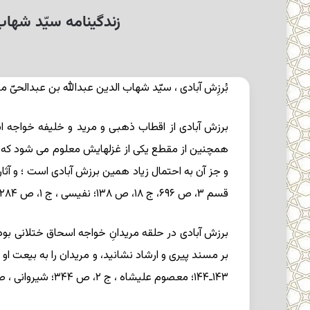
زندگینامه سیّد شها
بُرزِش آبادی ،
سیّد شهاب الدین عبدالله بن عبدالحیّ مشه
برزش آبادی از اقطاب ذهبی و مرید و خلیفه خواجه 
قسم ۳، ص ۶۹۶، ج ۱۸، ص ۱۳۸؛ نفیسی ، ج ۱، ص ۲۸۴، ۳۲۰).
برزش آبادی در حلقه مریدانِ خواجه اسحاق ختلانی بود
۱۴۳ـ۱۴۴؛ معصوم علیشاه ، ج ۲، ص ۳۴۴؛ شیروانی ، ص ۲۹۲؛ خاوری ، ص ۱۰۱ـ ۱۰۵).