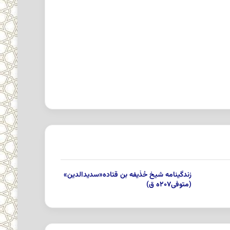
زندگینامه شیخ حُذَیفه بن قَتاده«سدیدالدین»
(متوفی۲۰۷ه ق)