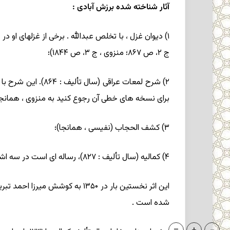
آثار شناخته شده برزش آبادی :
ج ۲، ص ۸۶۷؛ منزوی ، ج ۳، ص ۱۸۴۴)؛
برای نسخه های خطی آن رجوع کنید به منزوی ، همانجا
۳) کشف الحجاب (نفیسی ، همانجا)؛
۴) کمالیه (سال تألیف : ۸۲۷)، رساله ای است در سه اشاره به فارسی ، درباره مبانی تصوف و اصول سیر و سلوک .
شده است .