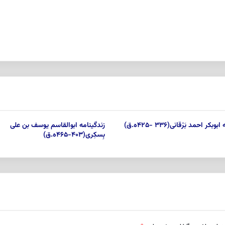
بکر احمد بَرْقانی(۳۳۶ -۴۲۵ه.ق)
زندگینامه ابوالقاسم یوسف بن علی
بِسکِری(۴۰۳-۴۶۵ه.ق)