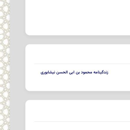
زندگینامه محمود بن ابى الحسن نیشابورى‏