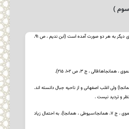
سوم )
ابوعمرو بنداربن عبدالحمید کرخی اصفهانی ، لغوی و نحوی قرن سوم . نام او در برخی از منابع بندار، در بعضی مَنْداد و در پاره ای دیگر به هر دو صورت آمده است (ابن ندیم ، ص ۹۱،
ی ، همانجا)، بعضی کرجی (ابن ندیم ، همانجا) ولی اغلب اصفهانی و از ناحیه جبال دانسته اند.
تاریخ تولد و مرگ بندار در منابع نیامده است ؛اما، چون از شاگردان ابوعبید قاسم بن سلاّ م هروی (متوفی ۲۲۳) بود (یاقوت حموی ، ج ۷، همانجا؛سیوطی ، همانجا)، به احتمال زیاد