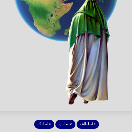
علما-الف
علما-ب
علما-ک