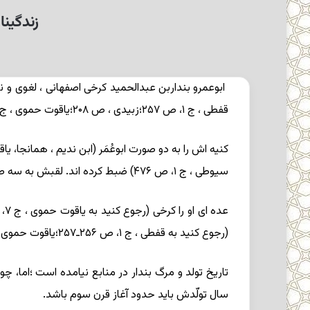
زندگین
قفطی ، ج ۱، ص ۲۵۷؛زبیدی ، ص ۲۰۸؛
یاقوت حموی ، ج ۷، ص ۱۲۸، ج ۱۹، ص ۱۷۴)
کنیه اش را به دو صورت ابوعُمَر (ابن ندیم ، همانجا، یاقوت حموی ، ج ۱۹، همانجا) و ابو
سیوطی ، ج ۱، ص ۴۷۶) ضبط کرده اند. لقبش به سه صورت ابن لِرّه ، ابن لُرّه و ابن لزّه ثبت شده است (ابن ندیم ؛قفطی ؛یاقوت حموی ، همانجاها؛قالی ، ج ۳، ص ۱۰۲، ۲۱۵).
(رجوع کنید به قفطی ، ج ۱، ص ۲۵۶ـ۲۵۷؛یاقوت حموی ، ج ۷، همانجا). با این وصف ، در نام او (بندار) و در ایرانی بودنش اختلاف نظر و تردید نیست .
سال تولّدش باید حدود آغاز قرن سوم باشد.