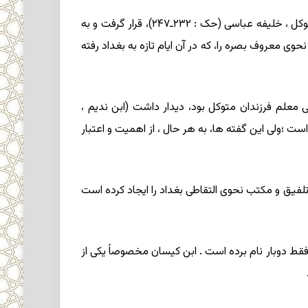
بندار از ناحیه جبال به بغداد رفت و، با اطلاعات وسیعی که از اشعار عرب و اخبار و انساب داشت ، موردتوجه ابوالفضل جعفر متوکل ، خلیفه عباسی (حک : ۲۳۲ـ۲۴۷)، قرار گرفت و به
ه حضور می پذیرفت . (مثلاً رجوع کنید به یاقوت حموی ، ج ۷، ص ۱۳۰ـ۱۳۱) بندار، مُبَرَّد * ، نحوی معروف بصره را، که در آن ایام تازه به بغداد رفته
به ترقی وی کمک بسیار کرده است . بندار با ابن سِکیّت * (متوفی ۲۶۴)، که چند گاهی معلم فرزندان متوکل بود، دیدار داشت (ابن ندیم ،
است ؛ولی این گفته ها، به هر حال ، از اهمیت و اعتبار
ان * (متوفی ۲۹۹) که دو مکتب نحوی کوفی و بصری را تلفیق و مکتب نحوی التقاطی بغداد را ایجاد کرده است
اصمعی * (متوفی ۲۱۳)، که از بزرگترین لغویان عرب بوده ، فقط دوبار نام برده است . ابن کیسان مخصوصاً یکی از