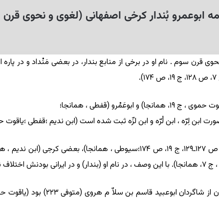
امه ابوعمرو بُندار کرخی اصفهانی (لغوی و نحوی قرن 
.
عَمْرو (قفطی ، همانجا؛
عده ای او را کرخی (رجوع کنید به یاقوت حموی ، ج ۷، ص ۱۲۷ـ۱۲۹، ج ۱۹، ص ۱۷۴؛سیوط