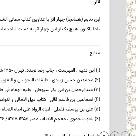
آثار
ابن ندیم (همانجا) چهار اثر با عناوین کتاب معانی الش
، اما تاکنون هیچ یک از این چهار اثر به دست نیامده ا
منابع
:
(۱) ابن ندیم ، الفهرست ، چاپ رضا تجدد، تهران ۱۳۵۰ ش ؛
(۲) محمدبن حسن زبیدی ، طبقات النحویین و اللغویین ، چاپ محمدابوالفضل ابراهیم ، قاهره ۱۹۸۴؛
(۳) عبدالرحمان بن ابی بکر سیوطی ، بغیه الوعاه فی طبقات اللغویین و النحاه ، چاپ محمدابوالفضل ابراهیم ، قاهره ۱۳۸۴؛
(۴) اسماعیل بن قاسم قالی ، کتاب ذیل الامالی و النوادر ، بیروت ۱۴۰۴/ ۱۹۸۴؛
(۵) علی بن یوسف قفطی ، انباه الرواه علی انباه النحاه ، چاپ محمدابوالفضل ابراهیم ، ج ۱، قاهره ۱۳۶۹/۱۹۵۰؛
(۶) یاقوت حموی ، معجم الادباء ، مصر ۱۳۵۵ـ۱۳۵۷/ ۱۹۳۶ـ۱۹۳۸، چاپ افست بیروت ( بی تا. ) .