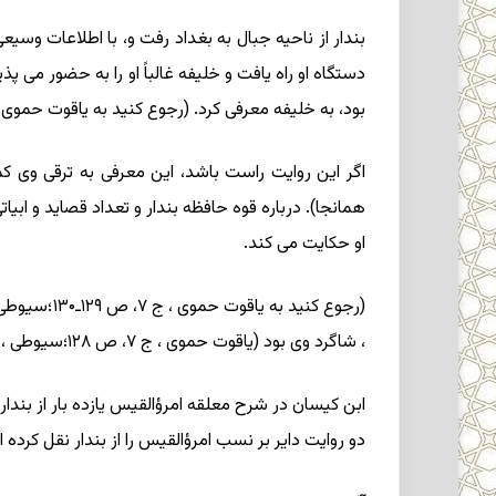
بود، به خلیفه معرفی کرد. (رجوع کنید به یاقوت حموی ، ج ۷، ص ۰
همانجا). درباره قوه حافظه بندار و تعداد قصاید و ابیا
او حکایت می کند.
، شاگرد وی بود (یاقوت حموی ، ج ۷، ص ۱۲۸؛سیوطی ، همانجا).
دو روایت دایر بر نسب امرؤالقیس را از بندار نقل کرده است . به گفته یاقوت حمو