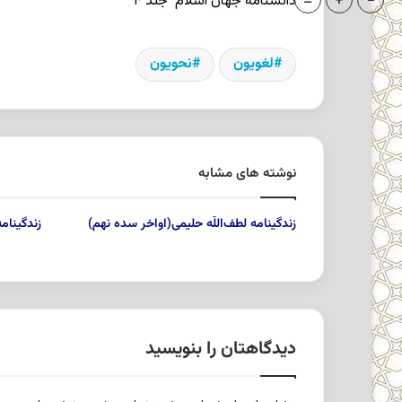
=
+
-
دانشنامه جهان اسلام
جلد ۴
لغویون
نحویون
نوشته های مشابه
زندگینامه لطف‌اللّه حلیمى(اواخر سده نهم)
زندگینامه ابو
دیدگاهتان را بنویسید