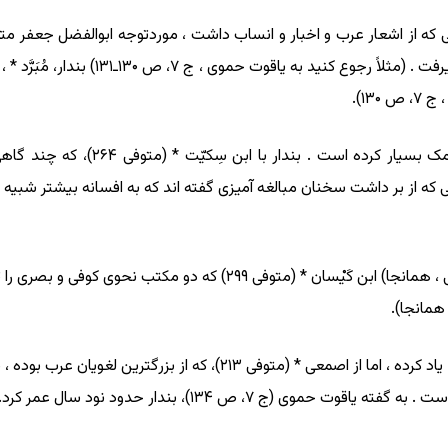
دستگاه او راه یافت و خلیفه غالباً او را ب
۱۳).
اگر این روایت راست باشد، این معرفی 
تی که از بر داشت سخنان مبالغه آمیزی گفته اند که به افسانه بیشتر شبیه 
(رجوع کنید به یاقوت حموی ، ج ۷، ص ۱۲۹ـ۱۳۰؛سیوطی ، همانجا) ابن کَیْس
ابن کیسان در شرح معلقه امرؤالقیس یازده بار از بندار یاد کرده ، اما از 
ی (ج ۷، ص ۱۳۴)، بندار حدود نود سال عمر کرد.