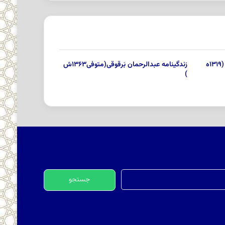
زندگینامه شیخ علی بن عبداللّه بَحرانی (۱۳۱۹ه
زندگینامه عبدالرحمان بَرقوقی(متوفی۱۳۶۳ش
)
جستجو
برای: