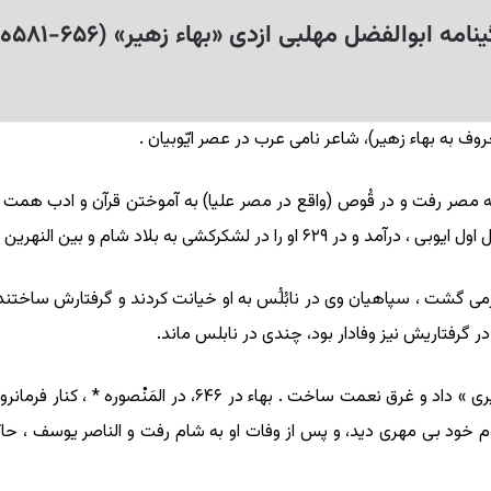
نامه ابوالفضل مهلبی ازدی «بهاء زهیر» (۶۵۶-۵۸۱ه.ق)
عروف به بهاء زهیر)، شاعر نامی عرب در عصر ایّوبیان .
 به بلاد شام و بین النهرین علیا همراهی کرد.
ازمی گشت ، سپاهیان وی در نابُلُس به او خیانت کردند و گرفتارش ساختند و ا
ر گرفتاریش نیز وفادار بود، چندی در نابلس ماند.
زمانی که صالح فرمانروای مصر شد، شاعر را مقام «وزیری » داد 
ود بی مهری دید، و پس از وفات او به شام رفت و الناصر یوسف ، حاکم