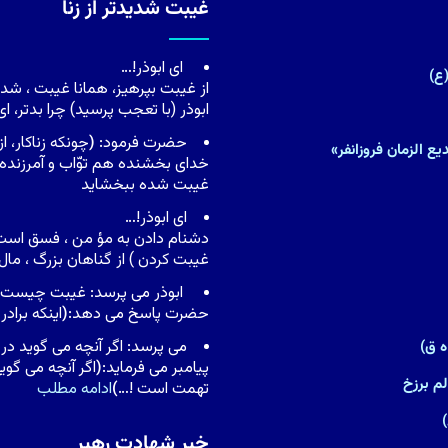
غیبت شدیدتر از زنا
اى ابوذر!…
ع)
از غیبت بپرهیز، همانا غیبت ، شدی
ابوذر (با تعجب پرسید) چرا بدتر، ا
حضرت فرمود:
(
چونکه زناکار، 
ع الزمان فروزانفر»
خداى بخشنده هم توّاب و آمرزنده 
غیبت شده ببخشاید
اى ابوذر!…
دشنام دادن به مؤ من ، فسق است 
غیبت کردن ) از گناهان بزرگ ، م
ابوذر مى پرسد: غیبت چیست ، ی
حضرت پاسخ مى دهد:
(
اینکه براد
مى پرسد: اگر آنچه مى گوید در 
پیامبر مى فرماید:
(
اگر آنچه مى گوی
م برزخ
تهمت است !…
)
ادامه مطلب
خبر شهادت رهبر