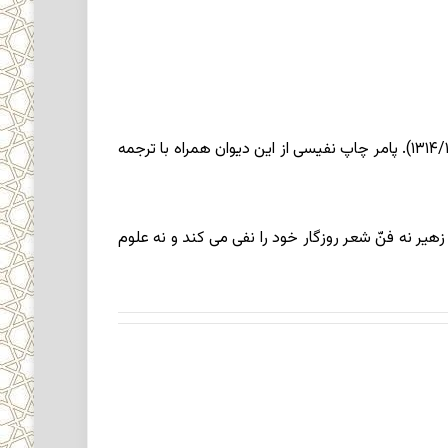
نسخه خطی دیوان او (ش ۳۱۷۳) در کتابخانه ملی پاریس و جاهای دیگر نگهداری می شود و در قاهره به چاپ رسیده است (۱۳۱۴/۱۸۹۶). پامر چاپ نفیسی از این دیوان همراه با ترجمه
یر نه فنّ شعر روزگار خود را نفی می کند و نه علوم