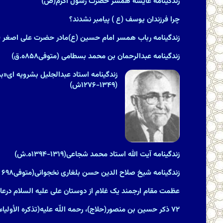
زندگینامه عایشه همسر حضرت رسول اکرم(ص)
چرا فرزندان یوسف (ع ) پیامبر نشدند؟
زندگینامه رباب همسر امام حسین (ع)مادر حضرت علی اصغر (
زندگینامه عبدالرحمان بن محمد بسطامی (متوفی۸۵۸ه.ق)
زندگینامه استاد عبدالجلیل بشرویه ای«بدی
(۱۳۴۹-۱۲۷۶ش)
زندگینامه آیت الله استاد محمد شجاعی(۱۳۱۹-۱۳۹۴ه.ش)
زندگینامه شیخ صلاح الدین حسن بلغاری نخجوانی(متوفی۶۹۸ ه ق)
عظمت مقام ارجمند یک غلام از دوستان على علیه السلام درعال
۷۲ ذکر حسین بن منصور(حلاج)، رحمه اللّه علیه‏(تذکره الأولیاء)