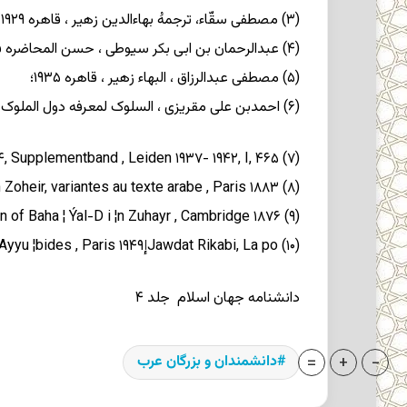
(۳) مصطفی سقّاء، ترجمهُ بهاءالدین زهیر ، قاهره ۱۳۴۷/۱۹۲۹؛
(۴) عبدالرحمان بن ابی بکر سیوطی ، حسن المحاضره فی أخبار مصر و القاهره ، قاهره ۱۲۹۹، ج ۱، ص ۳۲۷؛
(۵) مصطفی عبدالرزاق ، البهاء زهیر ، قاهره ۱۹۳۵؛
(۶) احمدبن علی مقریزی ، السلوک لمعرفه دول الملوک ، قاهره ۱۹۳۴، ص ۳۳۴؛
(۷) Carl Brockelmann, Geschichte der arabischen Litteratur , Leiden ۱۹۴۳-۱۹۴۹, I, ۲۶۴, Supplementband , Leiden ۱۹۳۷- ۱۹۴۲, I, ۴۶۵;
(۸) S. Guyard, Le D i ¦wa ¦n de Baha ¦ Ýad-D i ¦n Zoheir, variantes au texte arabe , Paris ۱۸۸۳;
(۹) E. H. Palmer, The D i ¦wa ¦n of Baha ¦ Ýal-D i ¦n Zuhayr , Cambridge ۱۸۷۶;
(۱۰) Jawdat Rikabi, La poإsie profane sous les Ayyu ¦bides , Paris ۱۹۴۹.
دانشنامه جهان اسلام
جلد ۴
=
+
-
دانشمندان و بزرگان عرب