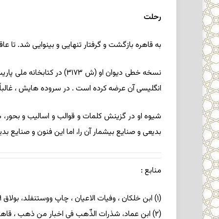
رحلت
به قاهره بازگشت و گرفتار تنهایی و بینوایی شد. تا عاقبت در ۶۵۶ 
انگلیسی آن عرضه کرده است . در سروده هایش ، غالباً
شیوه او در گزینش کلمات و قوالب و اسالیب و بحور، ه
بدیعی و صنایع بیشمار آن را، اما این فنون و صنایع ب
منابع
:
(۱) ابن خلکان ، وفیات الاعیان ، چاپ ووستنفلد، بولاق ۱۲۹۹، ج ۱، ص ۳۴۵؛
(۲) ابن عماد، شذرات الذّهب فی اخبار من ذهب ، قاهره ۱۳۵۱، ج ۵، ص ۲۷۶؛