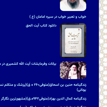
خواب و تعبیر خواب در سیره امامان (ع )
دانلود کتاب آیت الحق
بیانات وفرمایشات آیت الله کشمیری در مور
زندگینامه حنین بن اسحاق(متوفی۲۶۰ ه ق
یونانى)
زندگینامه کمال الدین بهزاد(متوفی۹۴۲ه.ق)(مشهورترین نگارگر ایران)