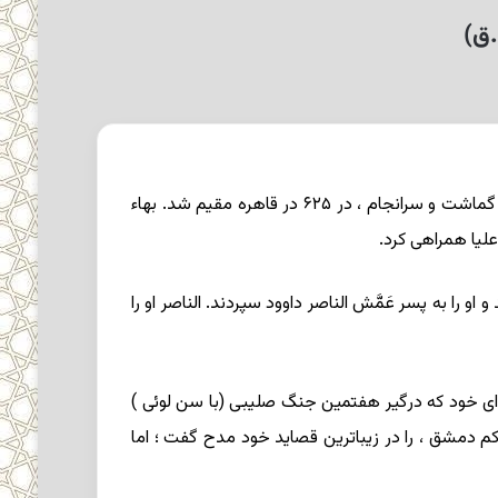
در پنجم ذیحجه ۵۸۱ در مکه به دنیا آمد. در نوجوانی به مصر رفت و در قُوص (واقع در مصر علیا) به آموختن قرآن و ادب همت گماشت و سرانجام ، در ۶۲۵ در قاهره مقیم شد. بهاء
و را به پسر عَمَّش الناصر داوود سپردند. الناصر او را
و غرق نعمت ساخت . بهاء در ۶۴۶، در المَنْصوره * ، کنار فرمانروای خود که درگیر هفتمین جنگ صلیبی (با سن لوئی )
 دمشق ، را در زیباترین قصاید خود مدح گفت ؛ اما