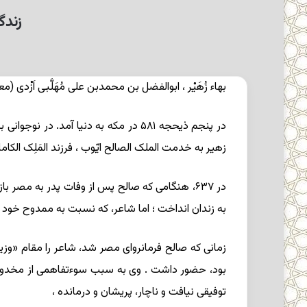
زندگی
بهاء زُهَیْر ،
ابوالفضل بن محمدبن علی مُهَلَّبی اَزْدی (م
زهیر به خدمت الملک الصالح ایّوب ، فرزند المَلِک الکامل اول ایوبی ، درآمد و در ۶۲۹ او را در لشکرکشی
در ۶۳۷، هنگامی که صالح پس از وفات پدر به مصر ب
به زندان انداخت ؛ اما شاعر، که نسبت به ممدوح خود د
بود، حضور داشت . وی به سبب سوءتفاهمی از مخدوم خ
توفیقی نیافت و ناچار، پریشان و درمانده ،