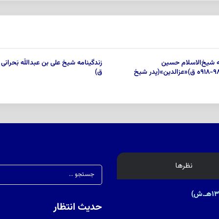
ه شیخ‌الاسلام حسین
حارثى(۹۸۴-۹۱۸ه ق)«عزالدین»(پدر شیخ
ق)
نظرها
حدیث انتظار