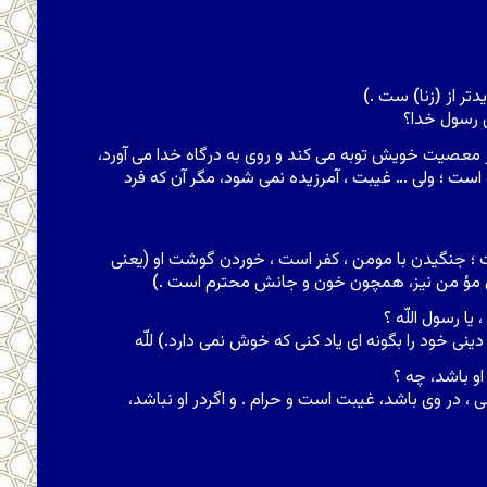
دتر از
(
زنا
)
ست .
)
ى رسول خدا؟
از معصیت خویش توبه مى کند و روى به درگاه خدا مى آورد،
است ؛ ولى … غیبت ، آمرزیده نمى شود، مگر آن که فرد
؛ جنگیدن با مومن ، کفر است ، خوردن گوشت او (یعنى
ال مؤ من نیز، همچون خون و جانش محترم است .
)
ا رسول اللّه ؟
ر دینى خود را بگونه اى یاد کنى که خوش نمى دارد.
)
للّه
او باشد، چه ؟
ى ، در وى باشد، غیبت است و حرام . و اگردر او نباشد،