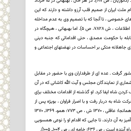
امور سیاسی فاصله می گرفت ـ هرچند گفته شده است که او هر زمان لازم می دانست در ابراز عقاید سیاسی خود تردید نمی کرد (کاتوزیان ، ص ۱۹۷). در هر حال ، بهبهانی در ۱۵ خرداد
 ملت ایران از صمیم قلب آرزو داشته و دارند که این
رهای خصوصی ، تا آنجا که با تصمیم وی به عدم مداخله
در امور سیاسی مخالفت نداشته است ، شخصاً رئیس دولت (دکتر مصدق ) را به اقدام برای ملی شدن نفت ترغیب کرده است ( اطلاعات ، ش ۷۸۲۸، ص ۵). اما بهبهانی ، هیچگاه در
بله با حکومت مصدق ، حتی اقداماتی که جنبه دینی
ای جاهلانه متکی بر احساسات در نهضتهای اجتماعی و
از کشور گرفت . عده ای از طرفداران وی با حضور در مقابل
اری از نمایندگان مجلس و آیت الله کاشانی که در آن
کردن شاه ایفا کرد. او گذشته از اقدامات مختلف برای
شاه به دربار رفت و با اصرار فراوان ، بویژه پس از
درخواست جدی تظاهرکنندگان از بهبهانی ، سرانجام موضوع مسافرت را منتفی کرد ( اطلاعات ، ش ۸۰۳۹، ص ۱، ۲، ۴؛ کریمیان ، همانجا؛ عاقلی ، ۱۳۷۰ ش ، ص ۷۷۳؛ همو، ۱۳۶۹ـ ۱۳۷۰
قادآمیز به آن دارند، تا جایی که اقدام او را نوعی همسویی