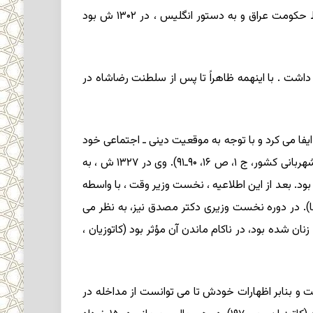
داشت (مرتضوی برازجانی ، ص ۱۱۴؛ بامداد؛ ایرانیکا ، همانجاها). یکی از اولین اقدامات او اعتراض به تبعید علما از عتبات توسط حکومت عراق و به دستور انگلیس ، در ۱۳۰۲ ش بود
یان سلطنت رضاشاه با دربار مناسباتی داشت . با اینهمه ظاهراً تا پس از سلطنت رضاشاه در
ایفا می کرد و با توجه به موقعیت دینی ـ اجتماعی خود
از یک سو و نفوذ در دربار از سوی دیگر، نسبت به حل مشکلات سیاسی ، اجتماعی و دینی مردم اقدام می نمود (رجوع کنید به شهربانی کشور، ج ۱، ص ۱۶، ۹۰ـ۹۱). وی در ۱۳۲۷ ش ، به
بود. بعد از این اطلاعیه ، نخست وزیر وقت ، با واسطه
انجا). در دوره نخست وزیری دکتر مصدق نیز، به نظر می
ن شده بود، در ناکام ماندن آن مؤثر بود (کاتوزیان ،
 بنابر اظهارات خودش تا می توانست از مداخله در