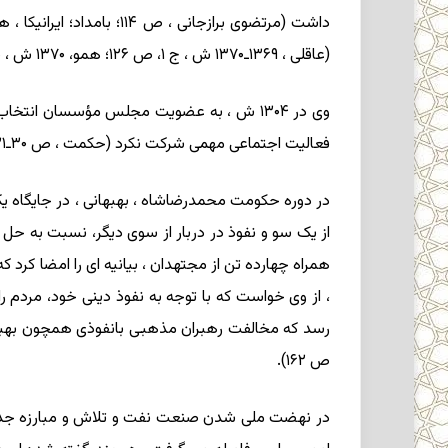
(عاقلی ، ۱۳۶۹ـ۱۳۷۰ ش ، ج ۱، ص ۱۲۶؛ همو، ۱۳۷۰ ش ، ص ۳۳۹؛ کریمیان ، همانجا).
فعالیت اجتماعی مهمی شرکت نکرد (حکمت ، ص ۳۰ـ۳۱؛ کاتوزیان ، ص ۵۹؛ ایرانیکا ، همانجا).
در دوره حکومت محمدرضاشاه ، بهبهانی ، در جایگاه یک ر
همراه چهارده تن از مجتهدان ، بیانیه ای را امضا کرد 
، از وی خواست که با توجه به نفوذ دینی خود، مردم را 
رسد که مخالفت رهبران مذهبی بانفوذی همچون بهبهانی ب
ص ۱۶۲).
در نهضت ملی شدن صنعت نفت و تلاش و مبارزه جدی ن