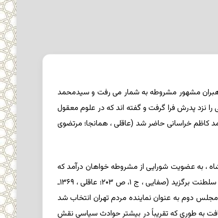
 شد. پدرش سیدعبدالله بهبهانی * ، از رهبران مشهور مشروطه به شمار می رفت و سیدمحمد
۱۳۷ ش ، ج ۲، ص ۱۶۵؛ بامداد، ج ۲، ص ۲۸۹). نخستین آموزشهای دینی را نزد پدرش فرا گرفت و گفته اند که در علوم معقول
مد کاظم خراسانی حاضر شد (عاقلی ، همانجا؛ مرتضوی
اه ، به عضویت شورایی از مشروطه خواهان درآمد که
برای اعاده مشروطیت تشکیل شده بود. این شورا در نخستین جلسه ، محمدعلی شاه را از سلطنت خلع کرد و احمد میرزا را به سلطنت برگزید (صفایی ، ج ۱، ص ۲۰۳؛ عاقلی ، ۱۳۶۹ـ
مجلس نیز فعالیت زیادی کرد و در مجلس دوم به عنوان نماینده مردم تهران انتخاب شد
عد از شهادت پدرش افزایش یافت به طوری که تقریباً در بیشتر حوادث سیاسی نقش