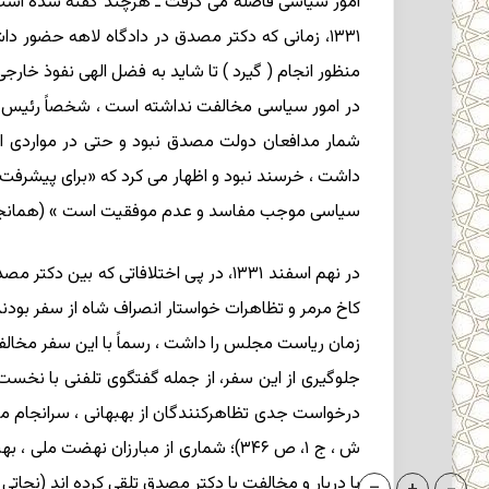
۱۳۳۱، زمانی که دکتر مصدق در دادگاه لاهه حضور 
منظور انجام ( گیرد ) تا شاید به فضل الهی نفوذ خارج
شمار مدافعان دولت مصدق نبود و حتی در مواردی از
داشت ، خرسند نبود و اظهار می کرد که «برای پیشرفت
سیاسی موجب مفاسد و عدم موفقیت است » (همانجا
در نهم اسفند ۱۳۳۱، در پی اختلافاتی 
کاخ مرمر و تظاهرات خواستار انصراف شاه از سفر بودن
زمان ریاست مجلس را داشت ، رسماً با این سفر مخالفت 
جلوگیری از این سفر، از جمله گفتگوی تلفنی با نخست 
ش ، ج ۱، ص ۳۴۶)؛ شماری از مبارزان نهضت
با دربار و مخالفت با دکتر مصدق تلقی کرده اند (نجاتی ، ص ۲۶۱، ۲۶۴، ۲۶۶، ۳۷۷؛ کاتوزیان ، ص ۱۹۴، ۲۱۲ـ ۲۱۳، ۲۲۴؛ گذشته چراغ راه آینده است ، ص ۶۳۶؛ خامه ای ،