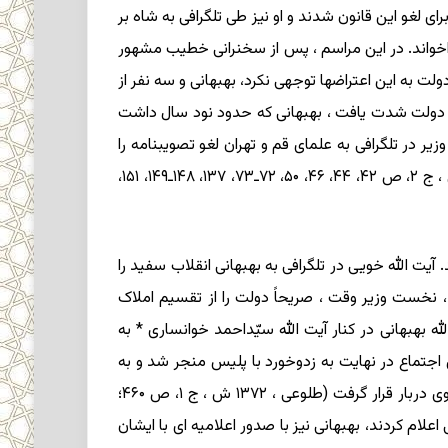
ای لغو این قانون شدند و او نیز طی تلگرافی به شاه بر
، فراخواند. در این مراسم ، پس از سخنرانی خطیب مشهور
لت به این اعتراضها توجهی نکرد، بهبهانی و سه نفر از
 دولت شدت یافت ، بهبهانی که حدود نود سال داشت
ر در تلگرافی به علمای قم و تهران لغو تصویبنامه را
اعلام کرد و با قبول خواسته های مراجع ، اجتماعات بعدی نیز لغو شد ( مرکز اسناد انقلاب اسلامی ، ج ۱، ص ۲۷، ۳۳، ۵۲؛ دوانی ، ج ۲، ص ۴۲، ۴۴، ۴۶، ۵۰، ۷۲ـ۷۳، ۱۳۷، ۱۴۸ـ۱۴۹، ۱۵۱،
یت الله خویی در تلگرافی به بهبهانی انقلاب سفید را
، ج ۳، ص ۲۰۶ـ۲۰۷) و بهبهانی نیز طی نامه ای به عَلَم ، نخست وزیر وقت ، صریحاً دولت را از تقسیم املاک
 بهبهانی در کنار آیت الله سیّداحمد خوانساری * به
خنرانی کرد. این اجتماع در نهایت به زدوخورد با پلیس منجر شد و به
دنبال آن بهبهانی تحت نظر قرار گرفت و از خروج او از منزل جلوگیری شد. بدین ترتیب ، این بار بهبهانی به طور مستقیم رودرروی دربار قرار گرفت (طلوعی ، ۱۳۷۲ ش ، ج ۱، ص ۴۶۰؛
۱۴۸؛ دوانی ، ج ۳، ص ۲۰۸). هنگامی که آیت الله خمینی و مراجع تقلید، نوروز ۱۳۴۲ را عزای ملی اعلام کردند، بهبهانی نیز با صدور اعلامیه ای با ایشان