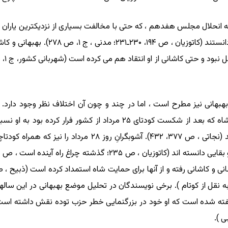
ق راجع به انحلال مجلس هفدهم ، که حتی با مخالفت بسیاری از نزدیکترین یار
و آیت الله کاشانی اقدام مصدق را خلاف 
کودتای ۲۸ مرداد انجامید، نام بهبهانی نیز مطرح است ، اما در چند و چون آن اختلاف نظر
گروههایی از اوباش را در روز ۲۷ مرداد در حمایت از شاه که بعد از شکست 
ضدشاه که توده ایها به راه انداخته بودند، حمله کردند (نجاتی 
کی ، مقدمه کاتوزیان ، ص ۱۰۴ـ۱۰۶؛ اخوی ، ص ۱۸۶ به نقل از کوتام ). برخی نویسندگان در تحلیل موض