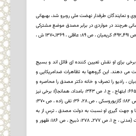
ان وی و نمایندگان طرفدار نهضت ملی روبرو شد، بهبهانی
شرع و حرام دانستند (کاتوزیان ، ص ۱۹۴، ۲۳۰ـ۲۳۱؛ مدنی ، ج ۱، ص ۲۷۸). بهبهانی و کاشانی هرچند در مواردی در برابر مصدق موضع مشترکی
داشتند، اما این موضع مشترک به منزله همسویی کامل نبود و حتی کاشانی از او انتقاد هم می کرده است (شهربانی کشور، ج ۱، ص ۴۹۱ـ۴۹۲؛ کریمیان ، ص ۸۹؛ عاقلی ، ۱۳۶۹ـ۱۳۷۰ ش ،
 وجود دارد. برخی برای او نقش تعیین کننده ای قائل اند و بسیج
کودتای ۲۵ مرداد از کشور فرار کرده بود به او نسبت می دهند. این گروهها به تظاهرات ضدامریکایی و
، ص ۳۷۷، ۴۳۲). آشوبگرانِ روز ۲۸ مرداد را نیز که همراه کودتاچیان ، رادیو را تصرف و خانه دکتر مصدق را محاصره و
سپس غارت کردند، همان نیروهای بهبهانی ، کاشانی و بقایی دانسته اند (کاتوزیان ، ص ۲۳۵؛ گذشته چراغ راه آینده است ، ص ۶۶۵؛ ابتهاج ، ج ۱، ص ۳۴۳؛ بامداد، همانجا)؛ برخی نیز
گفته اند که ملکه مادر در این دوره بارها به منزل بهبهانی و کاشانی رفته و از آنها برای حمایت شاه استمداد کرده است (ذبیح ، ص ۱۸۲؛ گازیوروسکی ، ص ۲۸، ۳۶؛ تقی زاده ، ص ۳۷۰؛
ع بهبهانی در این سالها و جهت گیری او نسبت به دولت مصدق ، ترسِ از به
قدرت رسیدن حزب توده را مطرح کرده اند؛ در برابر، گفته شده است که او خود در بزرگنمایی خطر حزب توده نقش داشته است (مدنی ، ج ۱، ص ۲۷۷ـ ۲۷۸؛ ذبیح ، ص ۱۸۶؛ ظهور و