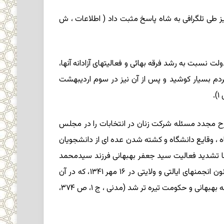
یز طی تلگرافی به شاه پاسخ مثبت داد ( اطلاعات ، ش
ت نسبت به رشد فرقه بهائی و فعالیتهای آزادانه آنها،
ردم بسیار کوشید و پس از آن نیز در سوم اردیبهشت
ان منتشر شد، طرح مجدد مسئله شرکت زنان در انتخابات را در مجلس
ضی ، در تلگراف شدیداللحنی به شاه ، وقایع دانشگاه و کشته شدن عده ای از دانشجویان
ه با تشدید فعالیت سید جعفر بهبهانی فرزند سیدمحمد
همراه بود، سیدجعفر که چندین دوره وکیل مجلس بود بازداشت شد (طلوعی ، ۱۳۷۲ ش ، ج ۱، ص ۴۳۵). به دنبال تصویب قانون انجمنهای ایالتی و ولایتی در ۱۶ مهر ۱۳۴۱، که در آن
شرط قسم به قرآن و مسلمان بودن از شرایط انتخاب شوندگان و انتخاب کنندگان حذف و به زنان نیز حق رأی داده شده بود، رابطه بهبهانی و حکومت تیره تر شد (مدنی ، ج ۱، ص ۳۷۴،