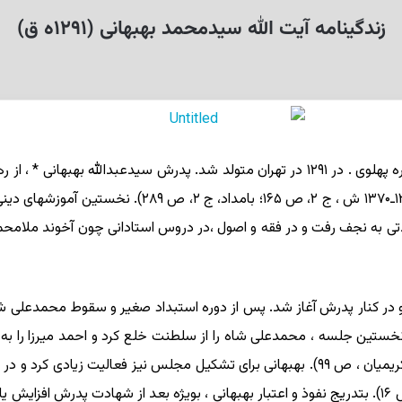
زندگینامه آیت الله سیدمحمد بهبهانی (۱۲۹۱ه ق)
مجتهد پرنفوذ تهران و از فعّالان اجتماعی ـ سیاسی دوره پهلوی . در ۱۲۹۱ در تهران متولد
بیشتر شهرت و نفوذ خود را مدیون او بود (عاقلی ، ۱۳۶۹ـ۰
دتی به نجف رفت و در فقه و اصول ،در دروس استادانی چون آخوند ملامح
 در کنار پدرش آغاز شد. پس از دوره استبداد صغیر و سقوط محمدعلی ش
۱۳۷۰ ش ، ج ۱، ص ۴۰ـ۴۱؛ مرتضوی برازجانی ، ص ۱۱۲؛ کریمیان ، ص ۹۹). بهبهانی برای تشکیل 
(عاقلی ، ۱۳۶۹ـ ۱۳۷۰ ش ، همانجا؛ فرهنگ قهرمانی ، ص ۱۶). بتدریج نفوذ و اعتبار بهبهانی ، بویژه ب