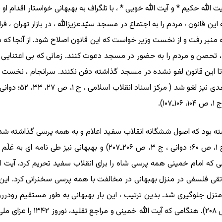
ه حکیم * و آیت الله خویی * ، با تلگراف به بهبهانی خواستار اقدام او بر
ه این قانون ، مردم را به اجتماع در مسجد سیّدعزیزالله ، در بازار تهران 
منبر رفت و از نخست وزیر خواست که این قانون اصلاح شود. از آنجا که دو
، تحصن و مردم را به حضور در مسجد دعوت کنند. زمانی که بی اعتنایی
ا تا این قانون لغو نشده در مسجد گذاشته دفن نکنند. سرانجام ، نخست وزی
ذشته بود که اصول ششگانه انقلاب سفید اعلام و به همه پرسی گذاشته شد. آ
مورد اعتراض قرار داد ( مرکز اسناد انقلاب اسلامی ، ج ۱، ص ۶۰؛ دوانی 
 که امام خمینی همه پرسی شاه را برای انقلاب سفید تحریم کرد، آیت الله
 پرسی فتوا داد. در دوم بهمن ۱۳۴۱، محمدتقی فلسفی در منزل بهبهانی در مخالفت با همه پرسی س
عاقلی ، ۱۳۶۹ـ ۱۳۷۰ ش ، ج ۲، ص 