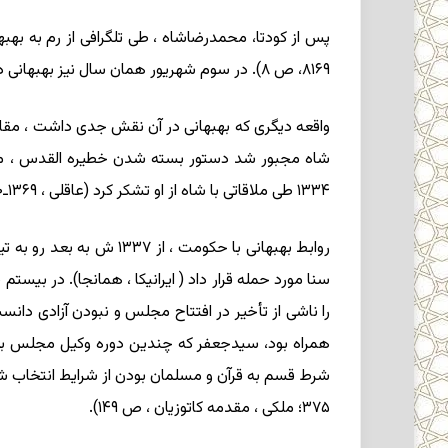
پس از کودتا، محمدرضاشاه ، طی تلگرافی از رم به بهب
۸۱۶۹، ص ۸). در سوم شهریور همان سال نیز بهبهانی در کاخ سعدآباد با شاه ملاقات و گفتگو کرد.
واقعه دیگری که بهبهانی در آن نقش جدی داشت ، مقابله 
شاه مجبور شد دستور بسته شدن خطیره القدس ، مرکز 
۱۳۳۴ طی ملاقاتی با شاه از او تشکر کرد (عاقلی ، ۱۳۶۹ـ۱۳۷۰ ش ، ج ۲، ص ۱۲، ۵۱؛ فلسفی ، ص ۱۹۳، ۱۹۴، پانویس ۱، ص ۱۹۶، پانویس ۱).
روابط بهبهانی با حکومت
را ناشی از تأخیر در افتتاح مجلس و نبودن آزادی دان
۳۷۵؛ ملکی ، مقدمه کاتوزیان ، ص ۱۴۹).