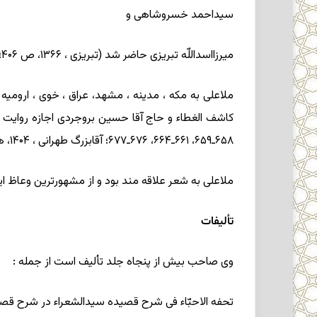
سیداحمد خسروشاهی و
میرزااسداللّه تبریزی حاضر شد (تبریزی ، ۱۳۶۶، ص ۴۰۶؛ همو، ۱۳۸۵، ص ۶۳۵ـ۶۳۶؛ آقابزرگ طهرانی ، ۱۴۰۴، جزء۱، قسم ۴، ص ۱۴۶۸).
ملاعلی به مکه ، مدینه ، مشهد، عراق ، خوی ، ارومیه
۶۵۸ـ۶۵۹، ۶۶۱ـ۶۶۴، ۶۷۶ـ۶۷۷؛ آقابزرگ طهرانی ، ۱۴۰۴، همانجا).
ملاعلی به شعر علاقه مند بود و از مشهورترین وعاظ ایران به شمار می آمد (تبریزی ، ۵
تألیفات
وی صاحب بیش از پنجاه جلد تألیف است از جمله :
تحفه الاحبّاء فی شرح قصیده سیدالشعراء در شرح قصیده