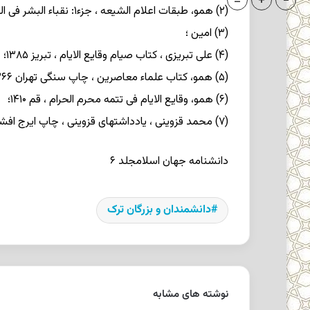
=
+
-
(۲) همو، طبقات اعلام الشیعه ، جزء۱: نقباء البشر فی القرن الرابع عشر ، مشهد ۱۴۰۴؛
(۳) امین ؛
(۴) علی تبریزی ، کتاب صیام وقایع الایام ، تبریز ۱۳۸۵؛
(۵) همو، کتاب علماء معاصرین ، چاپ سنگی تهران ۱۳۶۶؛
(۶) همو، وقایع الایام فی تتمه محرم الحرام ، قم ۱۴۱۰؛
(۷) محمد قزوینی ، یادداشتهای قزوینی ، چاپ ایرج افشار، تهران ۱۳۶۳ ش .
دانشنامه جهان اسلام
جلد ۶
دانشمندان و بزرگان ترک
نوشته های مشابه