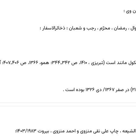
ن وی ؛
ل ، رمضان ، محرّم ، رجب و شعبان ؛ ذخائرالاسفار ؛