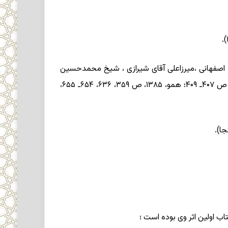
حسن اصفهانی ،میرزاعلی آقای شیرازی ، شیخ محمدحسین
کاشف الغطاء و حاج آقا حسین بروجردی اجازه روایت دریافت کرد؛ همچنین علمای بسیاری از وی اجازه گرفتند (تبریزی ، ۱۳۶۶، ص ۴۰۷ـ ۴۰۹؛ همو، ۱۳۸۵، ص ۳۵۹، ۶۳۶، ۶۵۴ـ ۶۵۵،
اب اولین اثر وی بوده است ؛