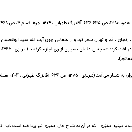
 ، زنجان ، قم و تهران سفر کرد و از علمایی چون آیت اللّه سید ابوال
۱۳۸، ص ۶۳۶؛ آقابزرگ طهرانی ، ۱۴۰۴، همانجا).
 عینیه حِمْیَری ، که در آن به شرح حال حمیری نیز پرداخته است .این کت