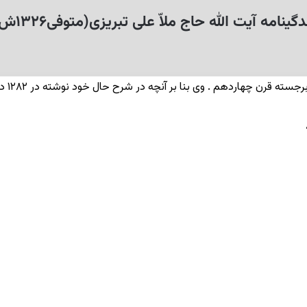
دگینامه آیت الله حاج ملاّ علی تبریزی(متوفی۱۳۲۶ش)
هم . وی بنا بر آنچه در شرح حال خود نوشته در ۱۲۸۲ در حکم آباد تبریز به دنیا آمد.