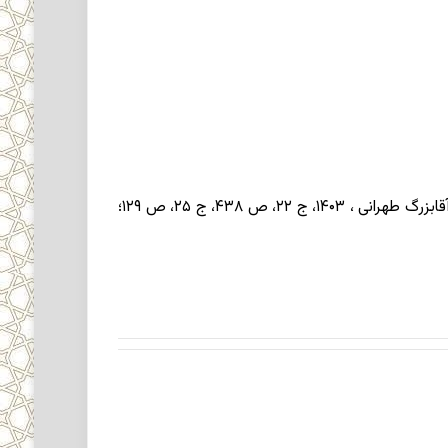
و منتخب المقاصد و منتجب الفوائد در نُه جلد که کشکول مانند است (تبریزی ، ۱۴۱۰، ص ۳۴۲ـ۳۴۴؛ همو، ۱۳۶۶، ص ۴۰۶ـ۴۰۷؛ آقابزرگ طهرانی ، ۱۴۰۳، ج ۲۲، ص ۴۳۸، ج ۲۵، ص ۱۲۹؛