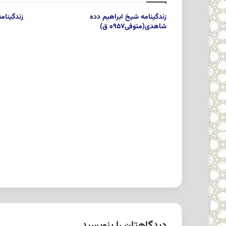
زندگینامه شیخ ابراهیم دده
زندگینا
شاهدی(متوفی۹۵۷ه ق)
دیدگاهتان را بنویسید