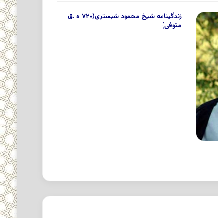
زندگینامه شیخ محمود شبستری(۷۲۰ ه .ق
متوفی)