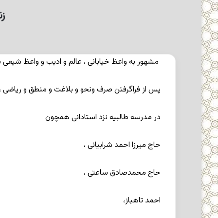
زن
مشهور به واعظ خیابانی ، عالم و ادیب و واعظ شیعی برجسته قرن چهارد
پس از فراگرفتن صرف ونحو و بلاغت و منطق و ریاضی ،
در مدرسه طالبیه نزد استادانی همچون
حاج میرزا احمد شرابیانی ،
حاج محمدصادق ساعتی ،
احمد تاهباز،