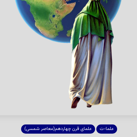
علما-ت
علمای قرن چهاردهم(معاصر شمسی)