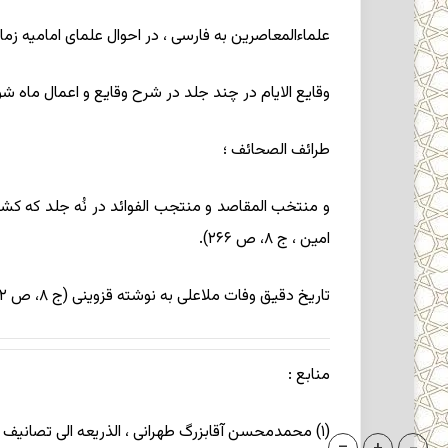
علماءالمعاصرین به فارسی ، در احوال علمای امامیه زما
وقایع الایام در چند جلد در شرح وقایع و اعمال ماه شوا
طرائف الصحائف ؛
امین ، ج ۸، ص ۲۶۶).
تاریخ دقیق وفات ملاعلی به نوشته قزوینی (ج ۸، ص ۲۱۲) در صفر ۱۳۶۷/ دی ۱۳۲۶ بوده است .
منابع
:
(۱) محمدمحسن آقابزرگ طهرانی ، الذریعه الی تصانیف الشیعه ، چاپ علی نقی منزوی و احمد منزوی ، بیروت ۱۴۰۳/۱۹۸۳؛