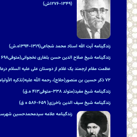
(۱۳۴۹-۱۲۷۶ش)
زندگینامه آیت الله استاد محمد شجاعی(۱۳۱۹-۱۳۹۴ه.ش)
زندگینامه شیخ صلاح الدین حسن بلغاری نخجوانی(متوفی۶۹۸ ه ق)
عظمت مقام ارجمند یک غلام از دوستان على علیه السلام درعال
۷۲ ذکر حسین بن منصور(حلاج)، رحمه اللّه علیه‏(تذکره الأولیاء)
زندگینامه شیخ مفید(متولد ۳۳۸-متوفى‏۴۱۳ ه.ق)
زندگینامه شیخ سیف الدین باخرزی( ۶۵۹-۵۸۶ ه ق)
زندگینامه علامه سیدمحمدحسین شهرستانی(۱۲۵۵ &#۸۲۱۱; ۳۱۵