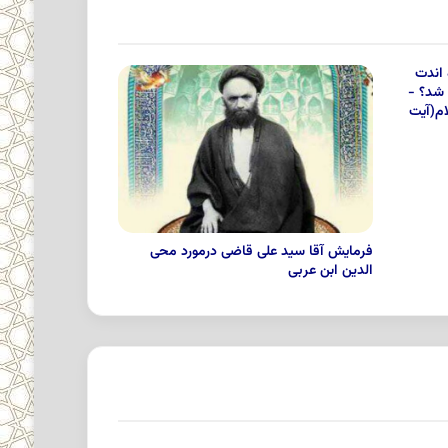
 اندت
 شد؟ -
م(آیت
فرمایش آقا سید علی قاضی درمورد محی
الدین ابن عربی