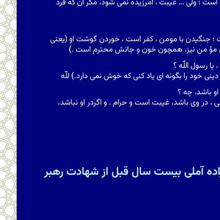
است ؛ ولى … غیبت ، آمرزیده نمى شود، مگر آن که فرد
؛ جنگیدن با مومن ، کفر است ، خوردن گوشت او (یعنى
ال مؤ من نیز، همچون خون و جانش محترم است .
)
ا رسول اللّه ؟
ر دینى خود را بگونه اى یاد کنى که خوش نمى دارد.
)
للّه
او باشد، چه ؟
ى ، در وى باشد، غیبت است و حرام . و اگردر او نباشد،
ده آملی بیست سال قبل از شهادت رهبر