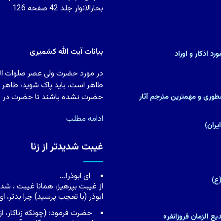
بحارالانوار جلد 42 صفحه 126
بیانات آیت الله کشمیری
د اذکار و اوراد
در مورد حضرت ولی عصر صلوات الله 
طاهر است، باید پاک شوید، طاهر شو
)(پزشک و متکلم نسطورى و مهمترین مترجم آثار
حضرت نشده باشند تا حضرت در دل آ
ادامه مطلب
غیبت شدیدتر از زنا
اى ابوذر!…
ع)
از غیبت بپرهیز، همانا غیبت ، شدی
ابوذر (با تعجب پرسید) چرا بدتر، ا
حضرت فرمود:
(
چونکه زناکار، 
ع الزمان فروزانفر»