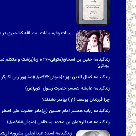
بیانات وفرمایشات آیت الله کشمیری در مور
زندگینامه حنین بن اسحاق(متوفی۲۶۰ ه ق
یونانى)
زندگینامه کمال الدین بهزاد(متوفی۹۴۲ه.ق)(مشهورترین نگارگر ایران)
زندگینامه عایشه همسر حضرت رسول اکرم(ص)
چرا فرزندان یوسف (ع ) پیامبر نشدند؟
زندگینامه رباب همسر امام حسین (ع)مادر حضرت علی اصغر (
زندگینامه عبدالرحمان بن محمد بسطامی (متوفی۸۵۸ه.ق)
زندگینامه استاد عبدالجلیل بشرویه ای«بدی