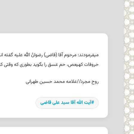
میفرمودند: مرحوم آقا (قاضى) رضوانُ الله علیه گفته
حروفات‏
کهیعص‏
،
حم‏ عسق‏
را بگوید بطورى که وقتى ‏
روح مجرد//علامه محمد حسین طهرانی
آیت الله آقا سید علی قاضی