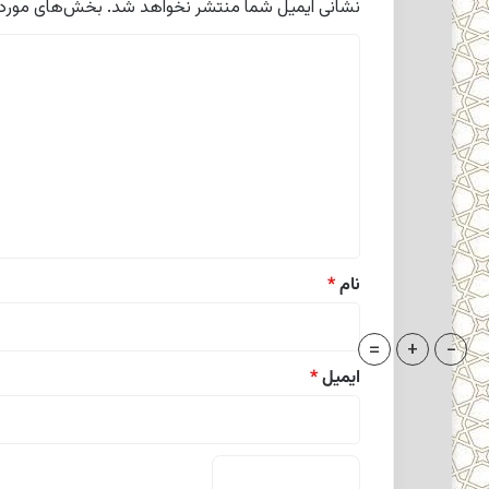
نشانی ایمیل شما منتشر نخواهد شد.
بخش‌های موردنی
د
ی
د
گ
ا
ه
*
نام
*
=
+
-
ایمیل
*