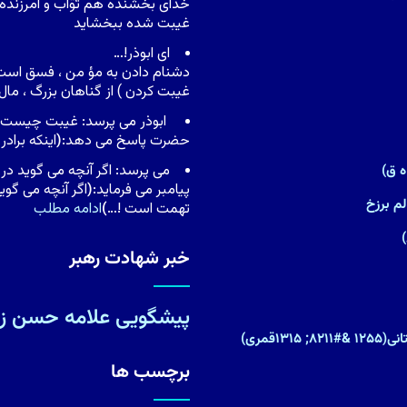
خداى بخشنده هم توّاب و آمرزنده 
غیبت شده ببخشاید
اى ابوذر!…
دشنام دادن به مؤ من ، فسق است 
غیبت کردن ) از گناهان بزرگ ، م
ابوذر مى پرسد: غیبت چیست ، ی
حضرت پاسخ مى دهد:
(
اینکه براد
مى پرسد: اگر آنچه مى گوید در 
پیامبر مى فرماید:
(
اگر آنچه مى گوی
م برزخ
تهمت است !…
)
ادامه مطلب
خبر شهادت رهبر
پیشگویی علامه حسن زا
۱قمری)
برچسب ها