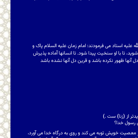
علیه استاد مى‏ فرمودند: امام زمان‏ علیه السلام پاک و
ید، تا با او سنخیت پیدا شود. تا انسان‏ها آماده پذیرش
ن‏ها ظهور نکرده باشد و قرین دل آنها نشده باشد
دتر از
(
زنا
)
ست .
)
ى رسول خدا؟
از معصیت خویش توبه مى کند و روى به درگاه خدا مى آورد،