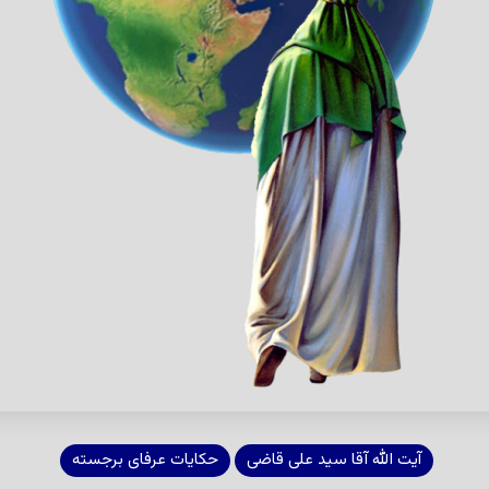
آیت الله آقا سید علی قاضی
حکایات عرفای برجسته